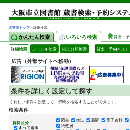
図書館トップ
> 詳細検索
かんたん検索
いろいろ検索
貸出・予
詳細検索
ジャンル検索
NDC分類検索
貸出・予約ベスト
広告（外部サイトへ移動）
条件を詳しく設定して探す
くわしい条件を設定して、資料を検索することができます。
検索条件
図書
雑誌
新聞
電子資料
資料区分
紙芝居
すべて選択