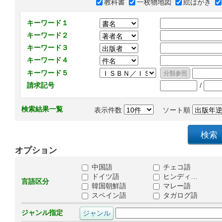
教科書
一枚物地図
絵はがき
キーワード１
キーワード２
キーワード３
キーワード４
キーワード５
/
請求記号
検索結果一覧
表示件数
ソート順
オプション
中国語
チェコ語
ドイツ語
ヒンディ…
言語区分
韓国朝鮮語
マレー語
スペイン語
タガログ語
ジャンル指定