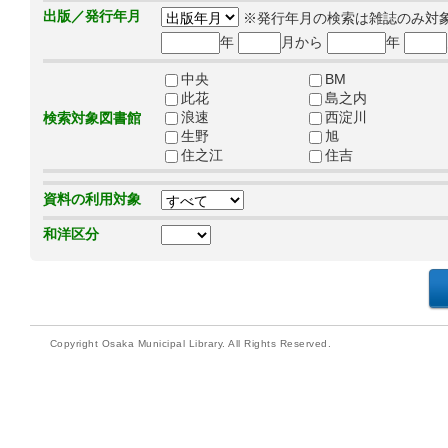
出版／発行年月
※発行年月の検索は雑誌のみ対
年
月から
年
中央
BM
此花
島之内
浪速
西淀川
検索対象図書館
生野
旭
住之江
住吉
資料の利用対象
和洋区分
Copyright Osaka Municipal Library. All Rights Reserved.