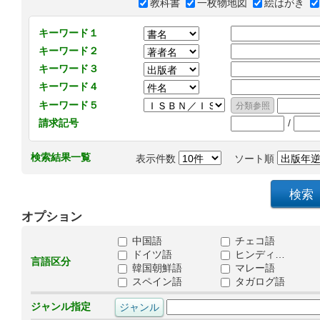
教科書
一枚物地図
絵はがき
キーワード１
キーワード２
キーワード３
キーワード４
キーワード５
/
請求記号
検索結果一覧
表示件数
ソート順
オプション
中国語
チェコ語
ドイツ語
ヒンディ…
言語区分
韓国朝鮮語
マレー語
スペイン語
タガログ語
ジャンル指定