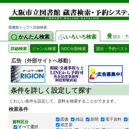
図書館トップ
> 詳細検索
かんたん検索
いろいろ検索
貸出・予
詳細検索
ジャンル検索
NDC分類検索
貸出・予約ベスト
広告（外部サイトへ移動）
条件を詳しく設定して探す
くわしい条件を設定して、資料を検索することができます。
検索条件
図書
雑誌
新聞
電子資料
資料区分
紙芝居
すべて選択