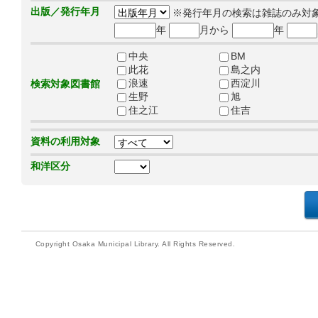
出版／発行年月
※発行年月の検索は雑誌のみ対
年
月から
年
中央
BM
此花
島之内
浪速
西淀川
検索対象図書館
生野
旭
住之江
住吉
資料の利用対象
和洋区分
Copyright Osaka Municipal Library. All Rights Reserved.