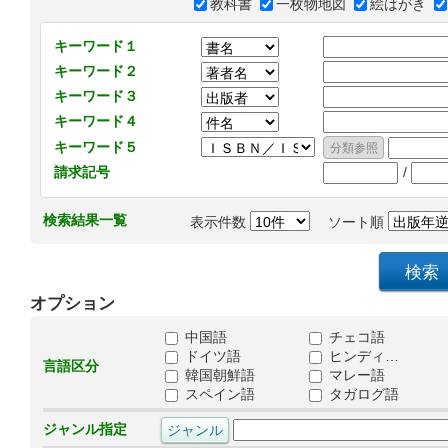
教科書
一枚物地図
絵はがき
キーワード１
キーワード２
キーワード３
キーワード４
キーワード５
/
請求記号
検索結果一覧
表示件数
ソート順
オプション
中国語
チェコ語
ドイツ語
ヒンディ…
言語区分
韓国朝鮮語
マレー語
スペイン語
タガログ語
ジャンル指定