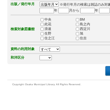
出版／発行年月
※発行年月の検索は雑誌のみ対
年
月から
年
中央
BM
此花
島之内
浪速
西淀川
検索対象図書館
生野
旭
住之江
住吉
資料の利用対象
和洋区分
Copyright Osaka Municipal Library. All Rights Reserved.