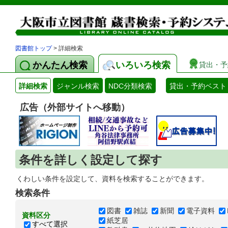
図書館トップ
> 詳細検索
かんたん検索
いろいろ検索
貸出・予
詳細検索
ジャンル検索
NDC分類検索
貸出・予約ベスト
広告（外部サイトへ移動）
条件を詳しく設定して探す
くわしい条件を設定して、資料を検索することができます。
検索条件
図書
雑誌
新聞
電子資料
資料区分
紙芝居
すべて選択