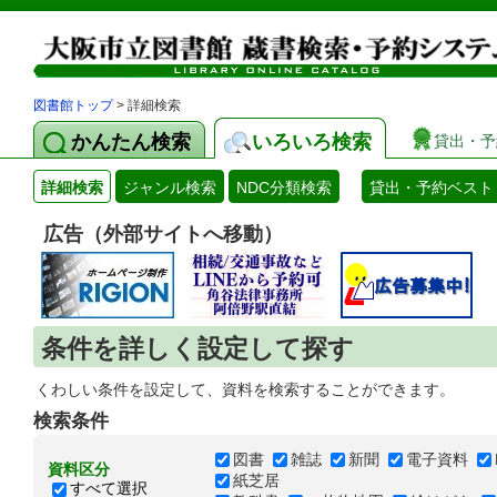
図書館トップ
> 詳細検索
かんたん検索
いろいろ検索
貸出・予
詳細検索
ジャンル検索
NDC分類検索
貸出・予約ベスト
広告（外部サイトへ移動）
条件を詳しく設定して探す
くわしい条件を設定して、資料を検索することができます。
検索条件
図書
雑誌
新聞
電子資料
資料区分
紙芝居
すべて選択