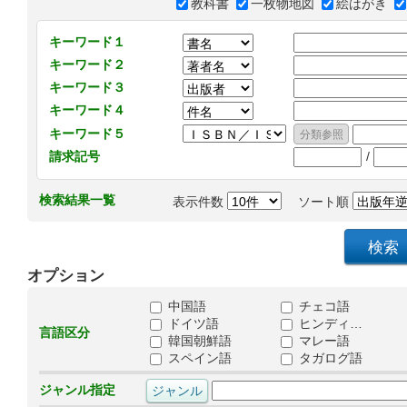
教科書
一枚物地図
絵はがき
キーワード１
キーワード２
キーワード３
キーワード４
キーワード５
/
請求記号
検索結果一覧
表示件数
ソート順
オプション
中国語
チェコ語
ドイツ語
ヒンディ…
言語区分
韓国朝鮮語
マレー語
スペイン語
タガログ語
ジャンル指定