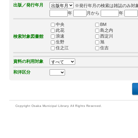
出版／発行年月
※発行年月の検索は雑誌のみ対
年
月から
年
中央
BM
此花
島之内
浪速
西淀川
検索対象図書館
生野
旭
住之江
住吉
資料の利用対象
和洋区分
Copyright Osaka Municipal Library. All Rights Reserved.