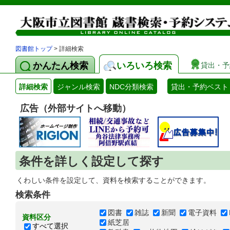
図書館トップ
> 詳細検索
かんたん検索
いろいろ検索
貸出・予
詳細検索
ジャンル検索
NDC分類検索
貸出・予約ベスト
広告（外部サイトへ移動）
条件を詳しく設定して探す
くわしい条件を設定して、資料を検索することができます。
検索条件
図書
雑誌
新聞
電子資料
資料区分
紙芝居
すべて選択