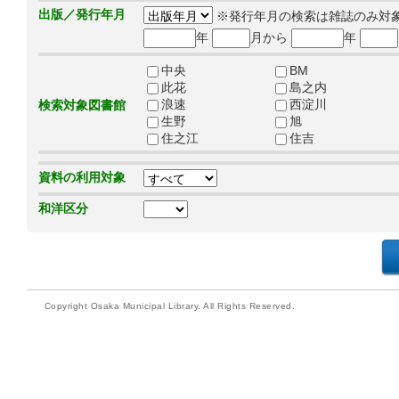
出版／発行年月
※発行年月の検索は雑誌のみ対
年
月から
年
中央
BM
此花
島之内
浪速
西淀川
検索対象図書館
生野
旭
住之江
住吉
資料の利用対象
和洋区分
Copyright Osaka Municipal Library. All Rights Reserved.