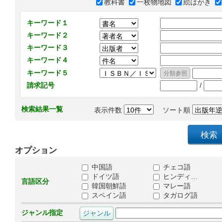
教科書
一枚物地図
絵はがき
キーワード１
キーワード２
キーワード３
キーワード４
キーワード５
/
請求記号
検索結果一覧
表示件数
ソート順
オプション
中国語
チェコ語
ドイツ語
ヒンディ…
言語区分
韓国朝鮮語
マレー語
スペイン語
タガログ語
ジャンル指定