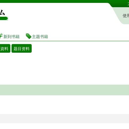
图书馆 藏书搜索・预约系统
使
新到书籍
主题书籍
着資料
题目资料