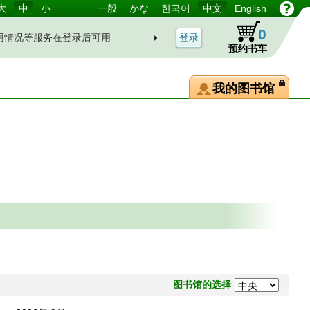
大
中
小
一般
かな
한국어
中文
English
0
用情况等服务在登录后可用
预约书车
我的图书馆
图书馆的选择