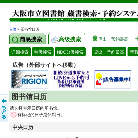
首页
> 图书馆日历
简易搜索
高级搜索
借出・预约最高
详细搜索
种类搜索
NDC分类搜索
貸出・予約最高
新
広告（外部サイトへ移動）
图书馆日历
请选择表示日历的图书馆。
有标记的日子是休馆日。
中央日历