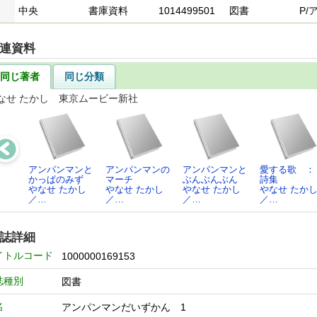
1
中央
書庫資料
1014499501
図書
P/
連資料
同じ著者
同じ分類
なせ たかし 東京ムービー新社
アンパンマンと
アンパンマンの
アンパンマンと
愛する歌 
かっぱのみず
マーチ
ぶんぶんぶん
詩集
やなせ たかし
やなせ たかし
やなせ たかし
やなせ たか
／…
／…
／…
／…
誌詳細
イトルコード
1000000169153
誌種別
図書
名
アンパンマンだいずかん 1