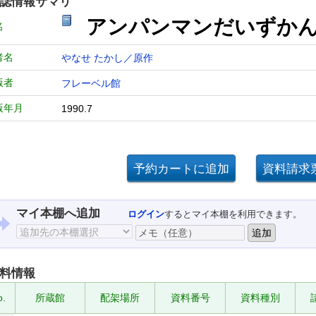
誌情報サマリ
アンパンマンだいずかん
名
者名
やなせ たかし／原作
版者
フレーベル館
版年月
1990.7
マイ本棚へ追加
ログイン
するとマイ本棚を利用できます。
料情報
o.
所蔵館
配架場所
資料番号
資料種別