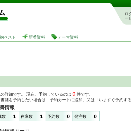
図書館 蔵書検索・予約システム
ロ
ー
約ベスト
新着資料
テーマ資料
0
誌の詳細です。 現在、予約しているのは
件です。
示書誌を予約したい場合は「予約カートに追加」又は「いますぐ予約す
書情報
1
1
0
0
蔵数
在庫数
予約数
発注数