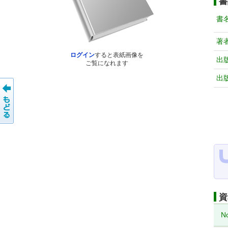
書
書
著
ログイン
すると表紙画像を
出
ご覧になれます
出
資
N