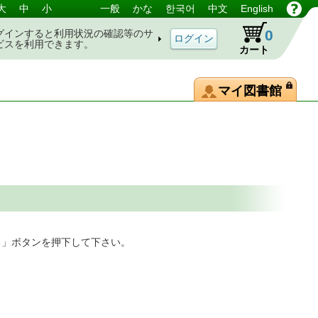
大
中
小
一般
かな
한국어
中文
English
0
グインすると利用状況の確認等のサ
ビスを利用できます。
カート
マイ図書館
る」ボタンを押下して下さい。