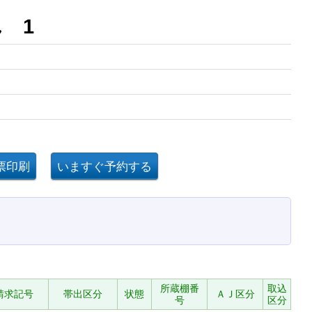
 1
所蔵棚番
取込
請求記号
帯出区分
状態
ＡＪ区分
号
区分