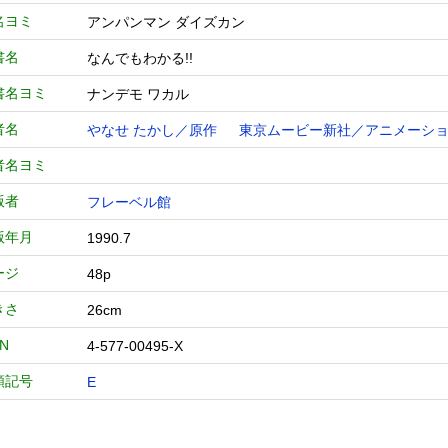
名ヨミ
アンパンマン ダイズカン
書名
なんでもわかる!!
書名ヨミ
ナンデモ ワカル
者名
やなせ たかし／原作
東京ムービー新社／アニメーシ
者名ヨミ
版者
フレーベル館
版年月
1990.7
ージ
48p
きさ
26cm
BN
4-577-00495-X
類記号
E