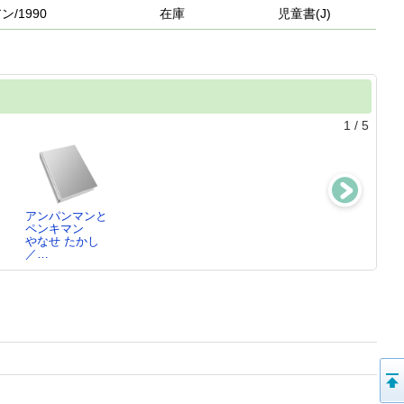
アン/1990
在庫
児童書(J)
1
/
5
：
アンパンマンと
アンパンマンと
ぼく、アンパン
アンパンマンと
ペンキマン
すいこみどり
マンです!
えんぴつじま
し
やなせ たかし
やなせ たかし
やなせ たかし
やなせ たかし
／…
／…
／…
／…