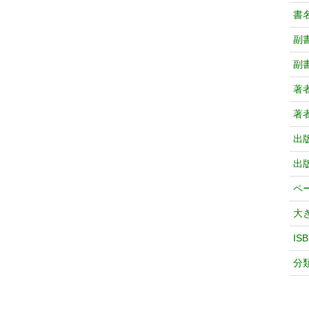
書
副
副
著
著
出
出
ペ
大
IS
分