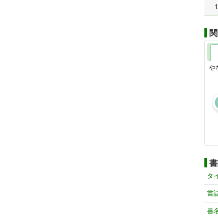
関
や
書
タ
書
書