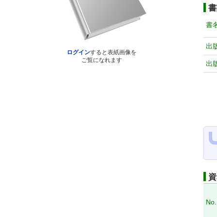
書
書
出
ログイン
すると表紙画像を
ご覧になれます
出
資
No.