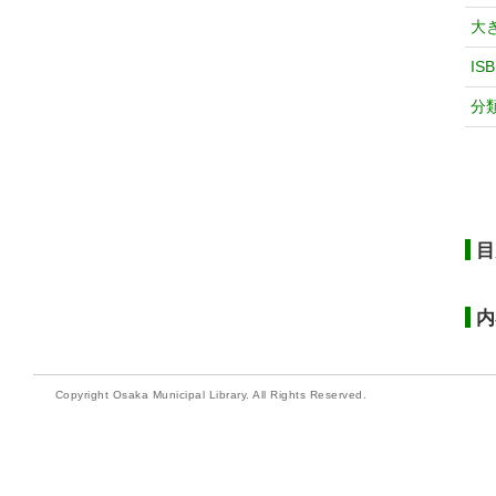
大
IS
分
目
内
Copyright Osaka Municipal Library. All Rights Reserved.