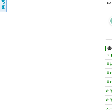
03
書
タ
書
書
書
出
出
ペ