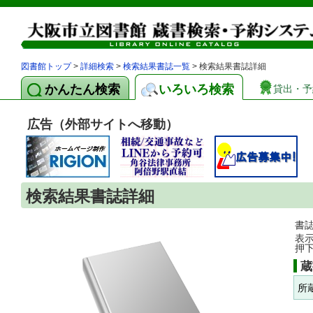
図書館トップ
>
詳細検索
>
検索結果書誌一覧
> 検索結果書誌詳細
かんたん検索
いろいろ検索
貸出・予
広告（外部サイトへ移動）
検索結果書誌詳細
書
表
押
蔵
所