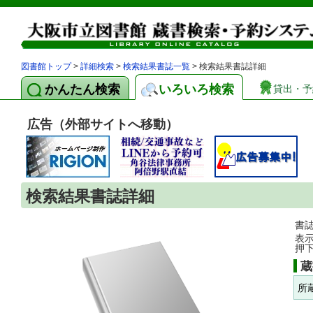
図書館トップ
>
詳細検索
>
検索結果書誌一覧
> 検索結果書誌詳細
かんたん検索
いろいろ検索
貸出・予
広告（外部サイトへ移動）
検索結果書誌詳細
書
表
押
蔵
所