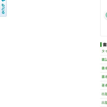
書
タ
書
書
書
著
出
出