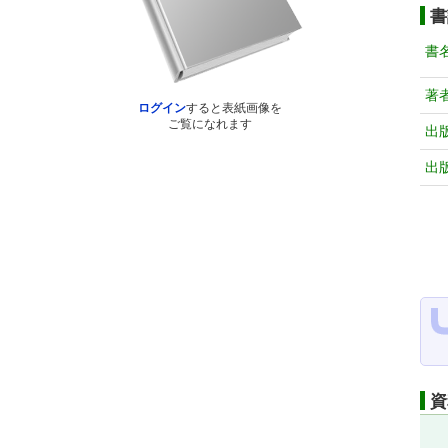
書
書
著
ログイン
すると表紙画像を
ご覧になれます
出
出
資