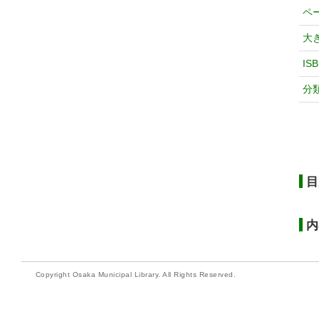
ペ
大
IS
分
目
内
Copyright Osaka Municipal Library. All Rights Reserved.