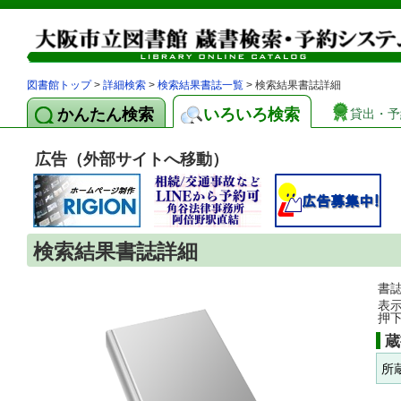
図書館トップ
>
詳細検索
>
検索結果書誌一覧
> 検索結果書誌詳細
かんたん検索
いろいろ検索
貸出・予
広告（外部サイトへ移動）
検索結果書誌詳細
書
表
押
蔵
所