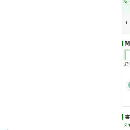
No.
1
関
経
書
タ