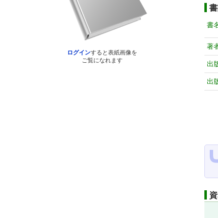
書
書
著
ログイン
すると表紙画像を
ご覧になれます
出
出
資