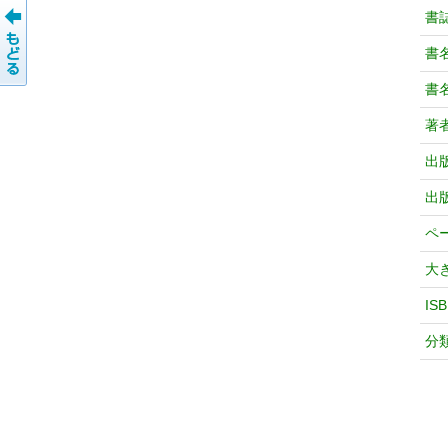
書
書
書
著
出
出
ペ
大
IS
分