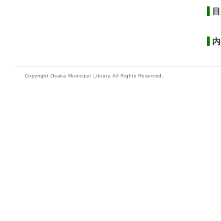
目
内
Copyright Osaka Municipal Library. All Rights Reserved.