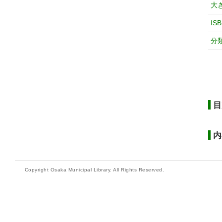
大
IS
分
目
内
Copyright Osaka Municipal Library. All Rights Reserved.