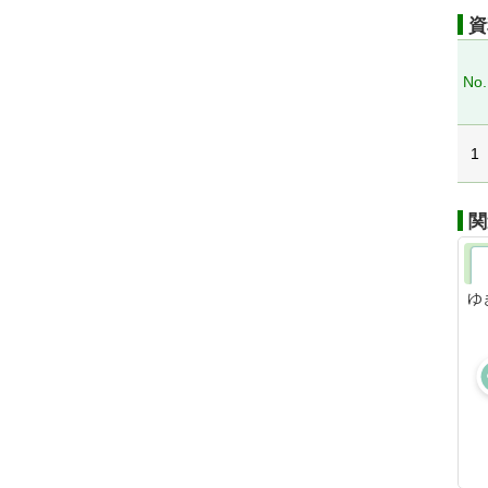
資
No.
1
関
ゆ