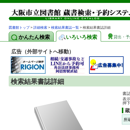
図書館トップ
>
詳細検索
>
検索結果書誌一覧
> 検索結果書誌詳細
かんたん検索
いろいろ検索
貸出・予
広告（外部サイトへ移動）
検索結果書誌詳細
書
表
押
蔵
所