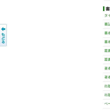
書
タ
書
書
書
叢
叢
著
著
出
出
ペ