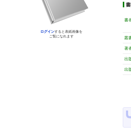
書
書
ログイン
すると表紙画像を
ご覧になれます
叢
著
出
出