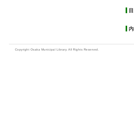
目
内
Copyright Osaka Municipal Library. All Rights Reserved.