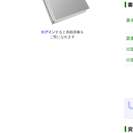
書
書
ログイン
すると表紙画像を
ご覧になれます
叢
出
出
資