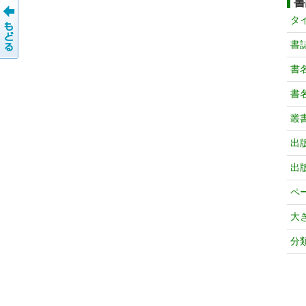
書
タ
書
書
書
叢
出
出
ペ
大
分