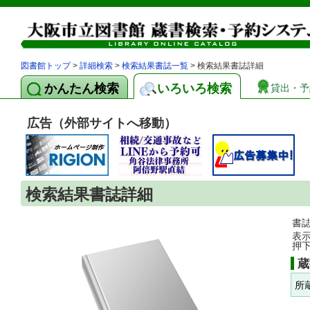
図書館トップ
>
詳細検索
>
検索結果書誌一覧
> 検索結果書誌詳細
かんたん検索
いろいろ検索
貸出・予
広告（外部サイトへ移動）
検索結果書誌詳細
書
表
押
蔵
所