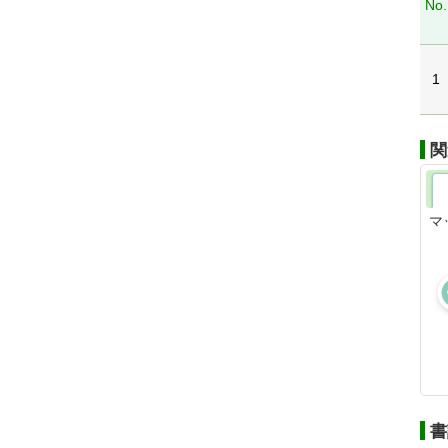
No.
1
関
マ
書