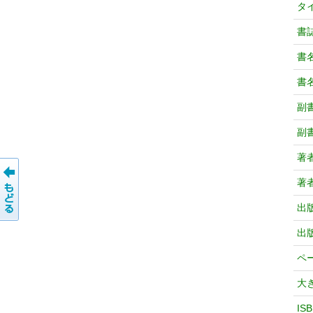
タ
書
書
書
副
副
著
著
出
出
ペ
大
IS