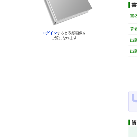
書
書
著
ログイン
すると表紙画像を
ご覧になれます
出
出
資