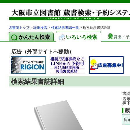
図書館トップ
>
詳細検索
>
検索結果書誌一覧
> 検索結果書誌詳細
かんたん検索
いろいろ検索
貸出・予
広告（外部サイトへ移動）
検索結果書誌詳細
書
表
押
蔵
所