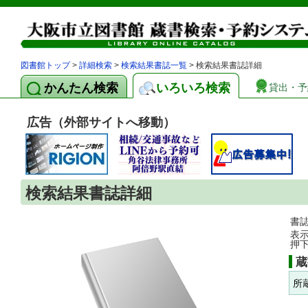
図書館トップ
>
詳細検索
>
検索結果書誌一覧
> 検索結果書誌詳細
かんたん検索
いろいろ検索
貸出・予
広告（外部サイトへ移動）
検索結果書誌詳細
書
表
押
蔵
所