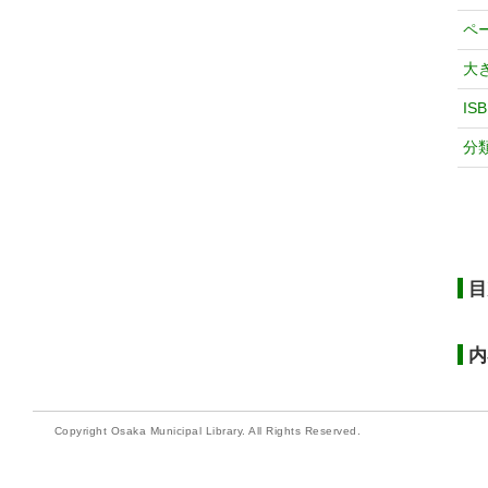
ペ
大
IS
分
目
内
Copyright Osaka Municipal Library. All Rights Reserved.