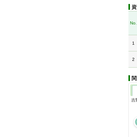
資
No.
1
2
関
吉