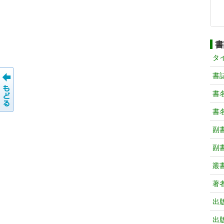
書
タ
書
書
書
副
副
叢
著
出
出