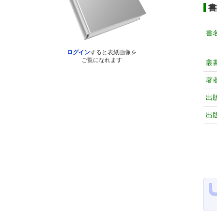
書
書
ログイン
すると表紙画像を
ご覧になれます
叢
著
出
出