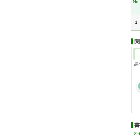
No.
1
関
黒
書
タ