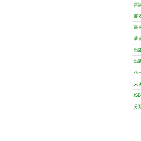
書
書
書
著
出
出
ペ
大
IS
分