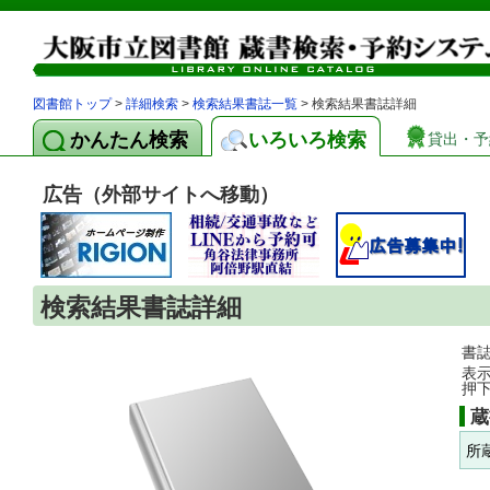
図書館トップ
>
詳細検索
>
検索結果書誌一覧
> 検索結果書誌詳細
かんたん検索
いろいろ検索
貸出・予
広告（外部サイトへ移動）
検索結果書誌詳細
書
表
押
蔵
所