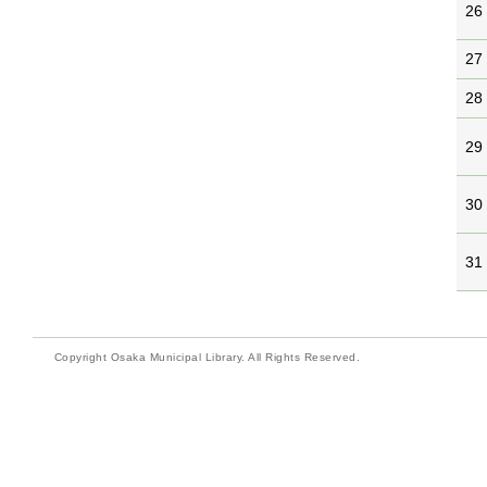
26
27
28
29
30
31
Copyright Osaka Municipal Library. All Rights Reserved.