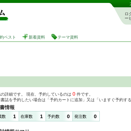
図書館 蔵書検索・予約システム
ロ
ー
約ベスト
新着資料
テーマ資料
0
誌の詳細です。 現在、予約しているのは
件です。
示書誌を予約したい場合は「予約カートに追加」又は「いますぐ予約す
書情報
1
1
0
0
蔵数
在庫数
予約数
発注数