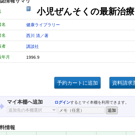
誌情報サマリ
小児ぜんそくの最新治療
名
書名
健康ライブラリー
者名
西川 清／著
版者
講談社
版年月
1996.9
マイ本棚へ追加
ログイン
するとマイ本棚を利用できます。
料情報