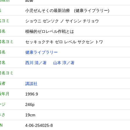
図書
名
小児ぜんそくの最新治療 (健康ライブラリー)
名ヨミ
ショウニ ゼンソク ノ サイシン チリョウ
書名
積極的ゼロレベル作戦とは
書名ヨミ
セッキョクテキ ゼロ レベル サクセン トワ
書名
健康ライブラリー
者名
西川 清／著
山本 淳／著
者名ヨミ
版者
講談社
版年月
1996.9
ージ
246p
きさ
19cm
BN
4-06-254025-8