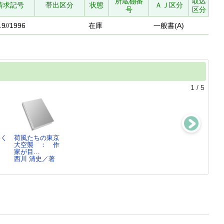
所蔵棚番
取込
請求記号
帯出区分
状態
ＡＪ区分
号
区分
.9//1996
在庫
一般書(A)
1
/
5
いく
荷風たちの東京
にゃんこ関西弁
いま読む『源氏
史実でたどる紫
大空襲 ： 作
辞典
物語』
式部 ： 「源
家が目…
西川 清史／著
角田 光代／著,
氏物語…
西川 清史／著
…
古代学協会／監
修…