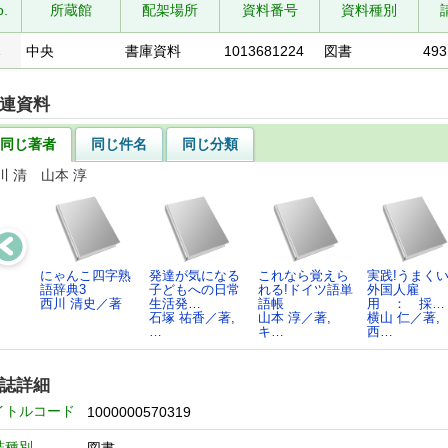
o.
所蔵館
配架場所
資料番号
資料種別
1
中央
書庫資料
1013681224
図書
493
連資料
同じ著者
同じ件名
同じ分類
川 清 山本 淳
にゃんこ四字熟
発達が気になる
これなら覚えら
実践!うまく
語辞典3
子どもへの日常
れる!ドイツ語単
外国人雇
西川 清史／著
生活発…
語帳
用 ： 採…
石塚 祐香／著,
山本 淳／著,
横山 仁／著,
…
キ…
西…
誌詳細
イトルコード
1000000570319
誌種別