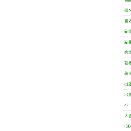
書
書
副
副
叢
著
著
出
出
ペ
大
IS