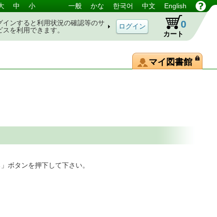
大
中
小
一般
かな
한국어
中文
English
0
グインすると利用状況の確認等のサ
ビスを利用できます。
カート
マイ図書館
る」ボタンを押下して下さい。