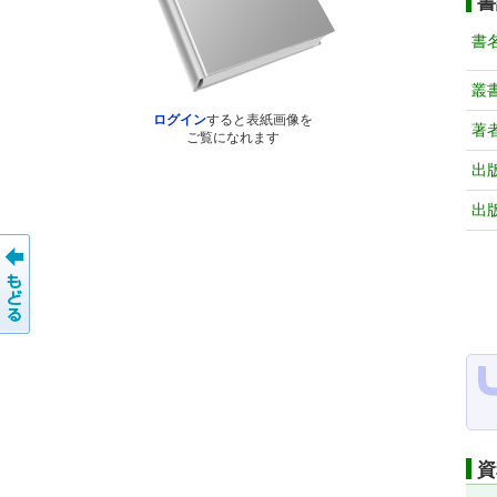
書
書
叢
ログイン
すると表紙画像を
著
ご覧になれます
出
出
資