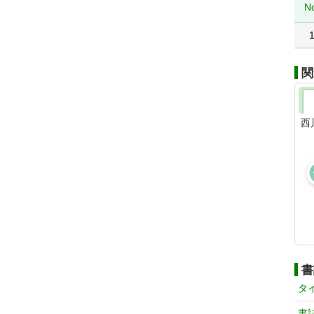
N
関
西
書
タ
書