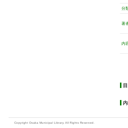
分
著
内
目
内
Copyright Osaka Municipal Library. All Rights Reserved.