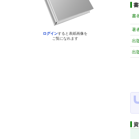
書
書
著
ログイン
すると表紙画像を
ご覧になれます
出
出
資