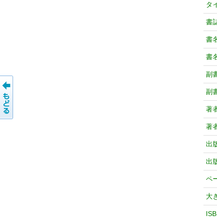
タ
書
書
書
副
副
著
著
出
出
ペ
大
IS