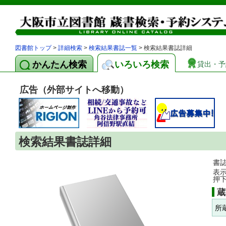
図書館トップ
>
詳細検索
>
検索結果書誌一覧
> 検索結果書誌詳細
かんたん検索
いろいろ検索
貸出・予
広告（外部サイトへ移動）
検索結果書誌詳細
書
表
押
蔵
所