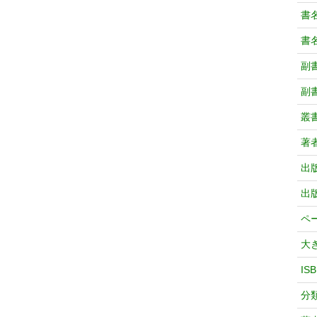
書
書
副
副
叢
著
出
出
ペ
大
IS
分