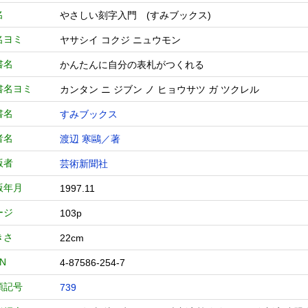
名
やさしい刻字入門 (すみブックス)
名ヨミ
ヤサシイ コクジ ニュウモン
書名
かんたんに自分の表札がつくれる
書名ヨミ
カンタン ニ ジブン ノ ヒョウサツ ガ ツクレル
書名
すみブックス
者名
渡辺 寒鷗／著
版者
芸術新聞社
版年月
1997.11
ージ
103p
きさ
22cm
BN
4-87586-254-7
類記号
739