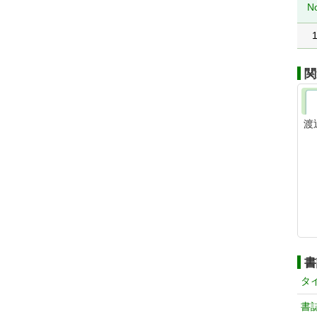
N
関
渡
書
タ
書