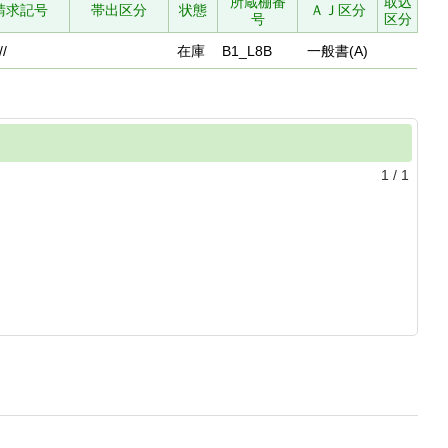
所蔵棚番
取込
請求記号
帯出区分
状態
ＡＪ区分
号
区分
//
在庫
B1_L8B
一般書(A)
1
/
1