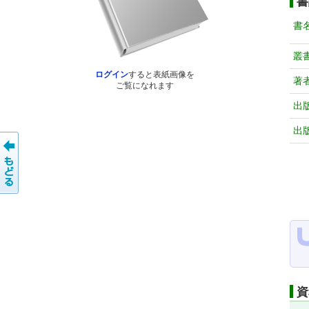
書
書
叢
ログイン
すると表紙画像を
著
ご覧になれます
出
出
資