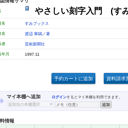
誌情報サマリ
やさしい刻字入門 (す
名
書名
すみブックス
者名
渡辺 寒鷗／著
版者
芸術新聞社
版年月
1997.11
マイ本棚へ追加
ログイン
するとマイ本棚を利用できます。
料情報