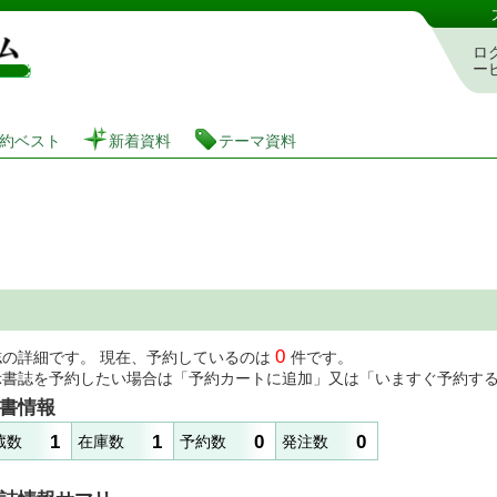
図書館 蔵書検索・予約システム
ロ
ー
約ベスト
新着資料
テーマ資料
0
誌の詳細です。 現在、予約しているのは
件です。
示書誌を予約したい場合は「予約カートに追加」又は「いますぐ予約す
書情報
1
1
0
0
蔵数
在庫数
予約数
発注数