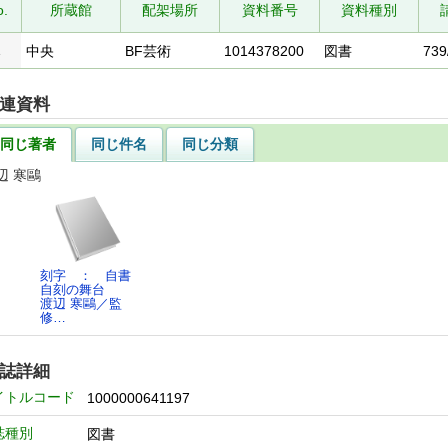
o.
所蔵館
配架場所
資料番号
資料種別
1
中央
BF芸術
1014378200
図書
739
連資料
同じ著者
同じ件名
同じ分類
辺 寒鷗
刻字 ： 自書
自刻の舞台
渡辺 寒鷗／監
修…
誌詳細
イトルコード
1000000641197
誌種別
図書