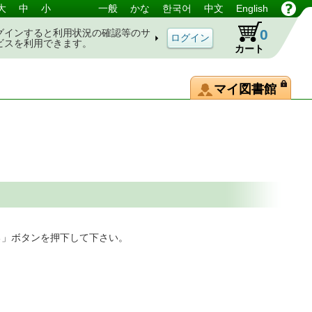
大
中
小
一般
かな
한국어
中文
English
0
グインすると利用状況の確認等のサ
ビスを利用できます。
カート
マイ図書館
る」ボタンを押下して下さい。