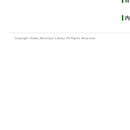
目
内
Copyright Osaka Municipal Library. All Rights Reserved.