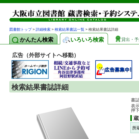
図書館トップ
>
詳細検索
>
検索結果書誌一覧
> 検索結果書誌詳細
かんたん検索
いろいろ検索
貸出・予
広告（外部サイトへ移動）
検索結果書誌詳細
書
表
押
蔵
所