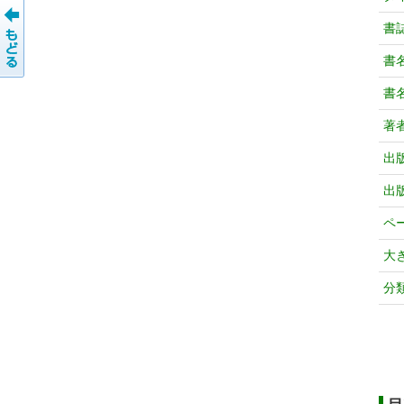
書
書
書
著
出
出
ペ
大
分