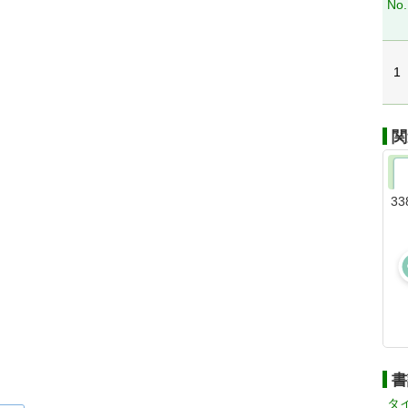
No.
1
関
33
書
タ