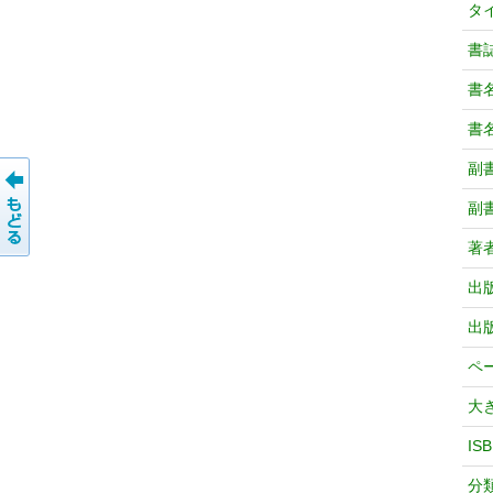
タ
書
書
書
副
副
著
出
出
ペ
大
IS
分