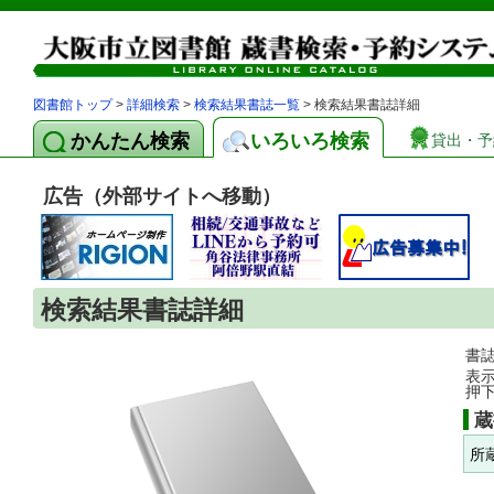
図書館トップ
>
詳細検索
>
検索結果書誌一覧
> 検索結果書誌詳細
かんたん検索
いろいろ検索
貸出・予
広告（外部サイトへ移動）
検索結果書誌詳細
書
表
押
蔵
所