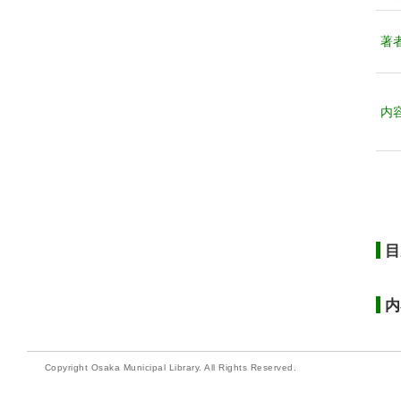
著
内
目
内
Copyright Osaka Municipal Library. All Rights Reserved.