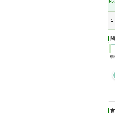
No.
1
関
朝
書