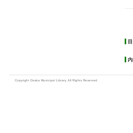
目
内
Copyright Osaka Municipal Library. All Rights Reserved.