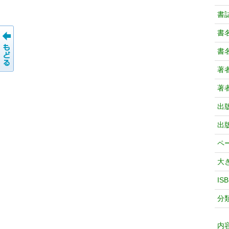
書
書
書
著
著
出
出
ペ
大
IS
分
内