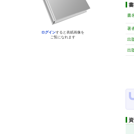
書
書
著
ログイン
すると表紙画像を
ご覧になれます
出
出
資