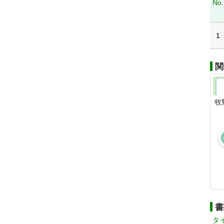
No.
1
関
牧
書
タ