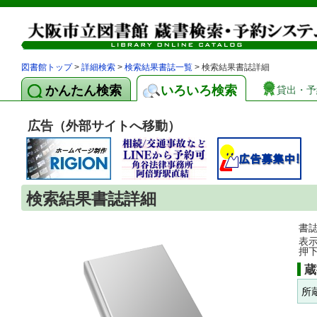
図書館トップ
>
詳細検索
>
検索結果書誌一覧
> 検索結果書誌詳細
かんたん検索
いろいろ検索
貸出・予
広告（外部サイトへ移動）
検索結果書誌詳細
書
表
押
蔵
所