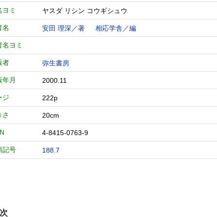
名ヨミ
ヤスダ リシン コウギシュウ
者名
安田 理深／著
相応学舎／編
者名ヨミ
版者
弥生書房
版年月
2000.11
ージ
222p
きさ
20cm
BN
4-8415-0763-9
類記号
188.7
次