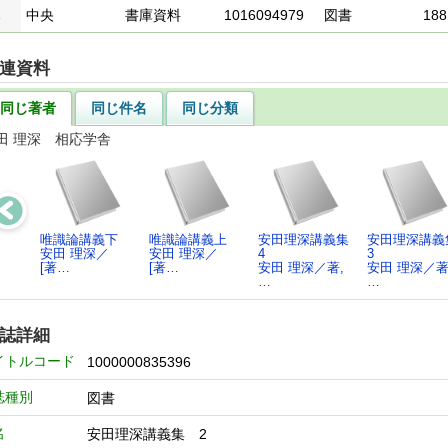
1
中央
書庫資料
1016094979
図書
188
連資料
同じ著者
同じ件名
同じ分類
田 理深 相応学舎
唯識論講義下
唯識論講義上
安田理深講義集
安田理深講義
安田 理深／
安田 理深／
4
3
[著…
[著…
安田 理深／著,
安田 理深／著
…
…
誌詳細
イトルコード
1000000835396
誌種別
図書
名
安田理深講義集 2