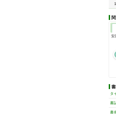
関
安
書
タ
書
書