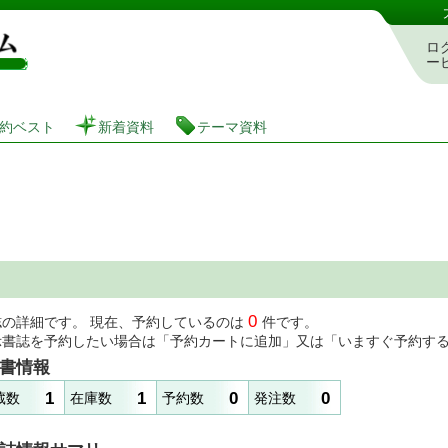
図書館 蔵書検索・予約システム
ロ
ー
約ベスト
新着資料
テーマ資料
0
誌の詳細です。 現在、予約しているのは
件です。
示書誌を予約したい場合は「予約カートに追加」又は「いますぐ予約す
書情報
1
1
0
0
蔵数
在庫数
予約数
発注数