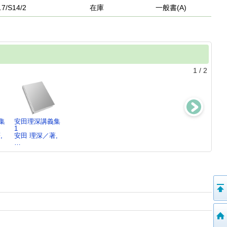
.7/S14/2
在庫
一般書(A)
1
/
2
集
安田理深講義集
安田理深講義集
安田理深講義集
親鸞の世界
1
6
5
観 ： 不安に
,
安田 理深／著,
安田 理深／著,
安田 理深／著,
立つ
…
…
…
安田 理深／著