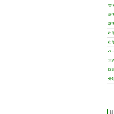
書
著
著
出
出
ペ
大
IS
分
目