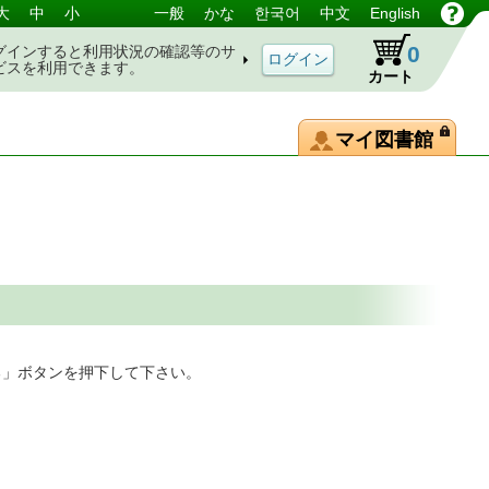
大
中
小
一般
かな
한국어
中文
English
0
グインすると利用状況の確認等のサ
ビスを利用できます。
カート
マイ図書館
る」ボタンを押下して下さい。