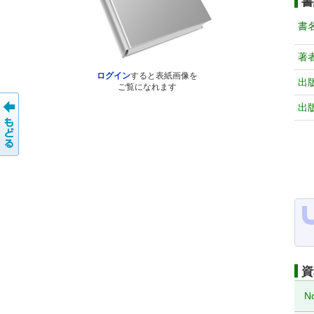
書
書
著
ログイン
すると表紙画像を
出
ご覧になれます
出
資
N