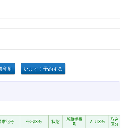
所蔵棚番
取込
請求記号
帯出区分
状態
ＡＪ区分
号
区分