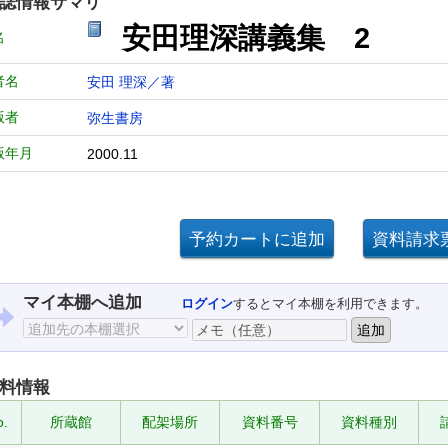
誌情報サマリ
安田理深講義集 2
名
者名
安田 理深／著
版者
弥生書房
版年月
2000.11
マイ本棚へ追加
ログイン
するとマイ本棚を利用できます。
料情報
o.
所蔵館
配架場所
資料番号
資料種別