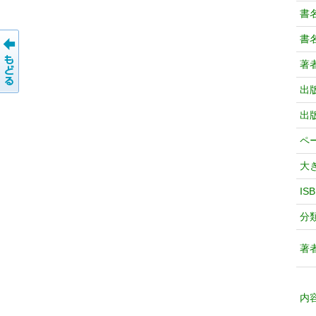
書
書
著
出
出
ペ
大
IS
分
著
内