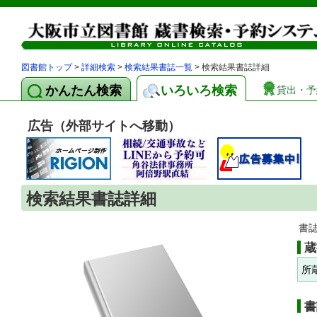
図書館トップ
>
詳細検索
>
検索結果書誌一覧
> 検索結果書誌詳細
かんたん検索
いろいろ検索
貸出・予
広告（外部サイトへ移動）
検索結果書誌詳細
書
蔵
所
書