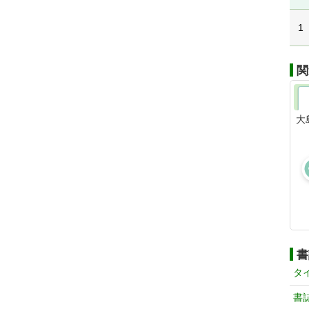
1
関
大
書
タ
書