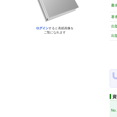
書
著
出
ログイン
すると表紙画像を
ご覧になれます
出
資
No.