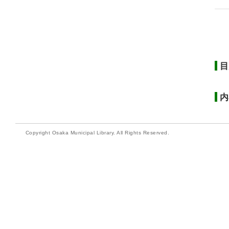
目
内
Copyright Osaka Municipal Library. All Rights Reserved.