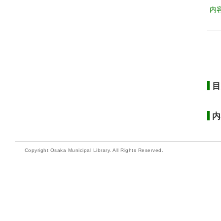
内
目
内
Copyright Osaka Municipal Library. All Rights Reserved.