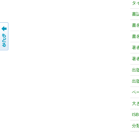
タ
書
書
書
著
著
出
出
ペ
大
IS
分