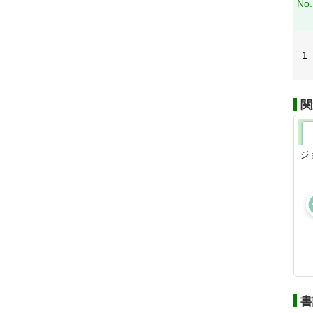
No.
1
関
ジ
書