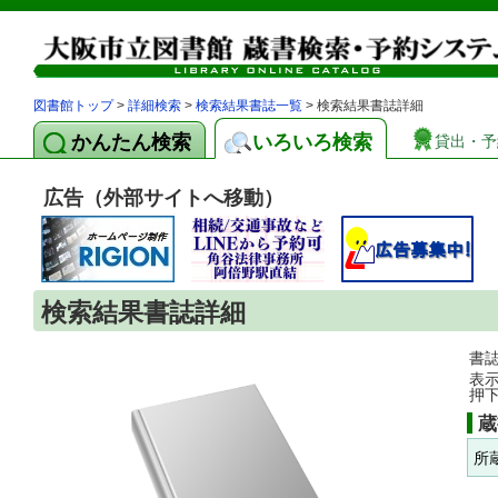
図書館トップ
>
詳細検索
>
検索結果書誌一覧
> 検索結果書誌詳細
かんたん検索
いろいろ検索
貸出・予
広告（外部サイトへ移動）
検索結果書誌詳細
書
表
押
蔵
所