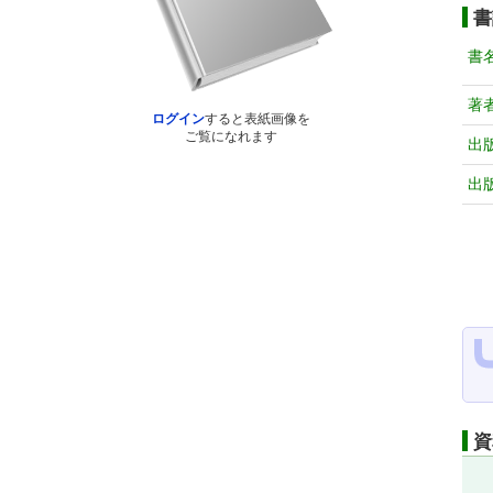
書
書
著
ログイン
すると表紙画像を
ご覧になれます
出
出
資