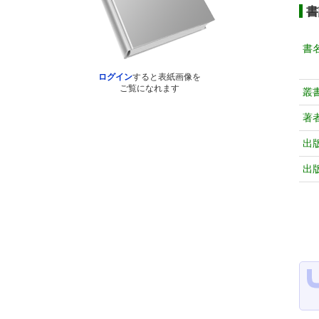
書
書
ログイン
すると表紙画像を
ご覧になれます
叢
著
出
出