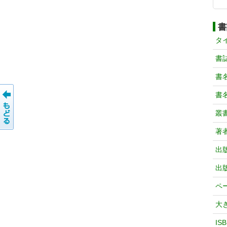
書
タ
書
書
書
叢
著
出
出
ペ
大
IS