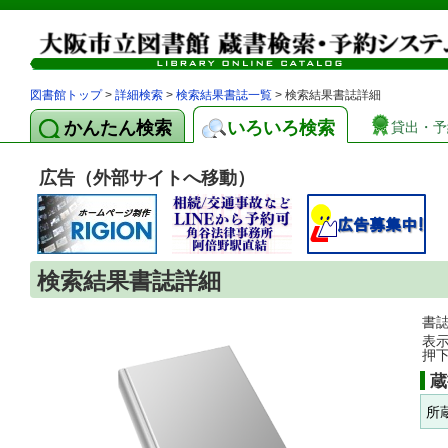
図書館トップ
>
詳細検索
>
検索結果書誌一覧
> 検索結果書誌詳細
かんたん検索
いろいろ検索
貸出・予
広告（外部サイトへ移動）
検索結果書誌詳細
書
表
押
蔵
所