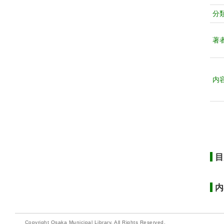
分
著
内
目
内
Copyright Osaka Municipal Library. All Rights Reserved.