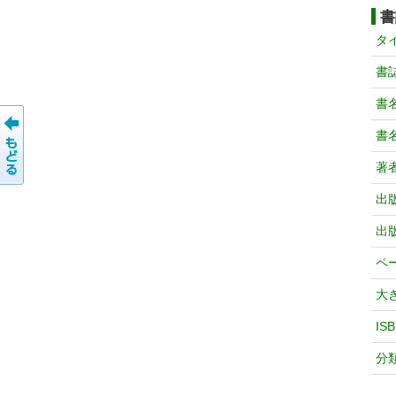
書
タ
書
書
書
著
出
出
ペ
大
IS
分