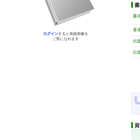
書
書
著
ログイン
すると表紙画像を
ご覧になれます
出
出
資