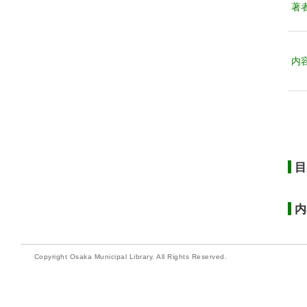
著
内
目
内
Copyright Osaka Municipal Library. All Rights Reserved.