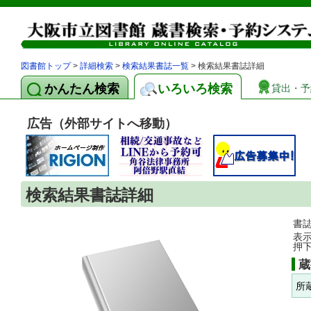
図書館トップ
>
詳細検索
>
検索結果書誌一覧
> 検索結果書誌詳細
かんたん検索
いろいろ検索
貸出・予
広告（外部サイトへ移動）
検索結果書誌詳細
書
表
押
蔵
所