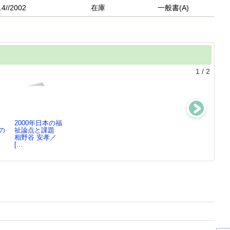
.4//2002
在庫
一般書(A)
1
/
2
2000年日本の福
介護保険をどう
医療と介
国が医療を捨て
の
祉論点と課題
改善させる
護 ： いま、
るとき ： 検
相野谷 安孝／
か ： 国…
何が問われて…
証 い…
／
[…
中央社会保障推
相野谷 安孝／著
相野谷 安孝／
進…