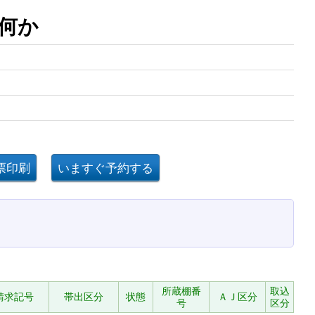
は何か
所蔵棚番
取込
請求記号
帯出区分
状態
ＡＪ区分
号
区分