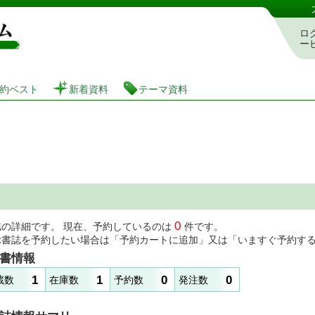
図書館 蔵書検索・予約システム
ロ
ー
約ベスト
新着資料
テーマ資料
0
誌の詳細です。 現在、予約しているのは
件です。
示書誌を予約したい場合は「予約カートに追加」又は「いますぐ予約す
書情報
1
1
0
0
蔵数
在庫数
予約数
発注数