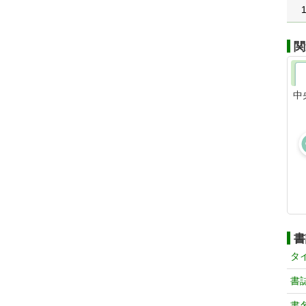
関
中
書
タ
書
書