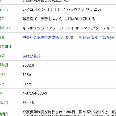
介護保険見直しの焦点は何か
名ヨミ
カイゴ ホケン ミナオシ ノ ショウテン ワ ナニカ
書名
緊急提案 実態をふまえ、具体的に提案する
書名ヨミ
キンキュウ テイアン ジッタイ オ フマエ グタイテキ ニ
者名
中央社会保障推進協議会／監修
相野谷 安孝／[ほか]著
者名ヨミ
版者
あけび書房
版年月
2002.6
ージ
125p
きさ
21cm
BN
4-87154-038-3
類記号
364.48
介護保険制度が施行されて3年目。国や厚生労働省は「順
容紹介