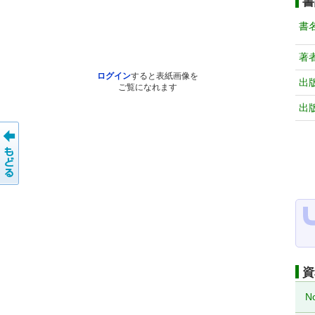
書
書
著
ログイン
すると表紙画像を
出
ご覧になれます
出
資
N