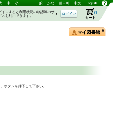
大
中
小
一般
かな
한국어
中文
English
0
グインすると利用状況の確認等のサ
ビスを利用できます。
カート
マイ図書館
る」ボタンを押下して下さい。