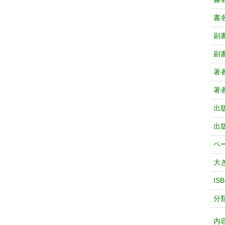
書
副
副
著
著
出
出
ペ
大
IS
分
内