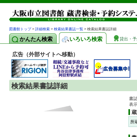
図書館トップ
>
詳細検索
>
検索結果書誌一覧
> 検索結果書誌詳細
かんたん検索
いろいろ検索
貸出・予
広告（外部サイトへ移動）
検索結果書誌詳細
書
表
蔵
所