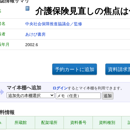
誌情報サマリ
介護保険見直しの焦点
名
者名
中央社会保障推進協議会／監修
版者
あけび書房
版年月
2002.6
マイ本棚へ追加
ログイン
するとマイ本棚を利用できます。
料情報
o.
所蔵館
配架場所
資料番号
資料種別