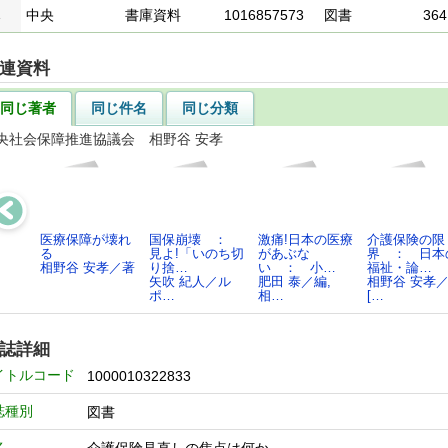
1
中央
書庫資料
1016857573
図書
364
連資料
同じ著者
同じ件名
同じ分類
央社会保障推進協議会 相野谷 安孝
医療保障が壊れ
国保崩壊 ：
激痛!日本の医療
介護保険の限
る
見よ!「いのち切
があぶな
界 ： 日本
相野谷 安孝／著
り捨…
い ： 小…
福祉・論…
矢吹 紀人／ル
肥田 泰／編,
相野谷 安孝
ポ…
相…
[…
誌詳細
イトルコード
1000010322833
誌種別
図書
名