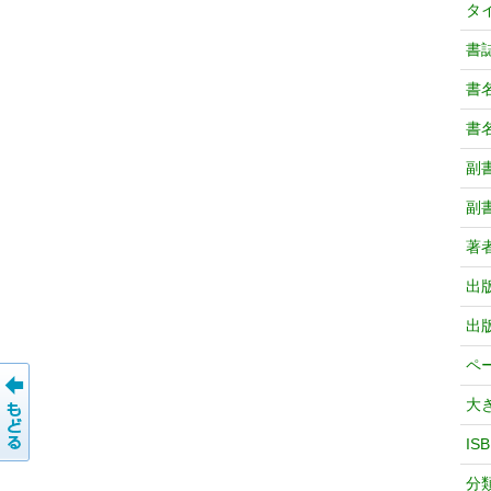
タ
書
書
書
副
副
著
出
出
ペ
大
IS
分