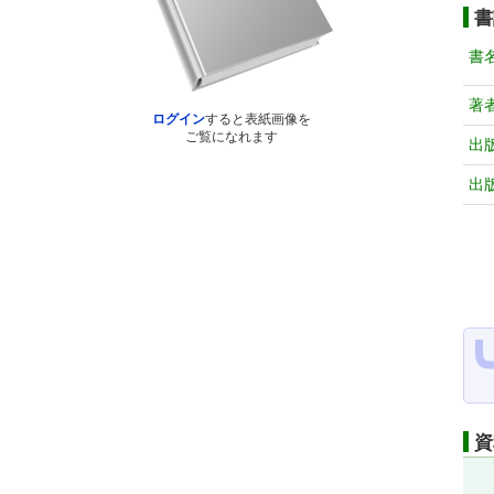
書
書
著
ログイン
すると表紙画像を
ご覧になれます
出
出
資