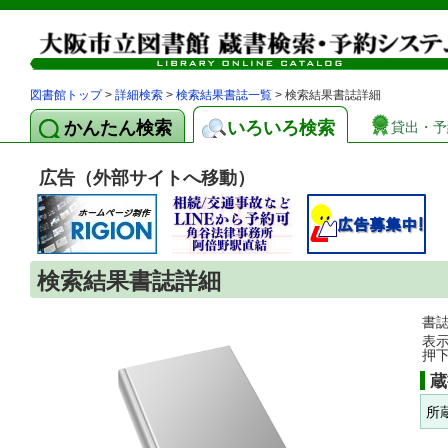
図書館トップ
>
詳細検索
>
検索結果書誌一覧
> 検索結果書誌詳細
かんたん検索
いろいろ検索
貸出・予
広告（外部サイトへ移動）
検索結果書誌詳細
書
表
押
蔵
所