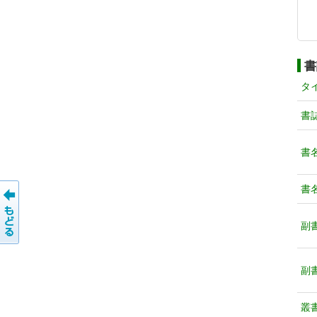
書
タ
書
書
書
副
副
叢