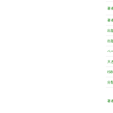
著
著
出
出
ペ
大
IS
分
著