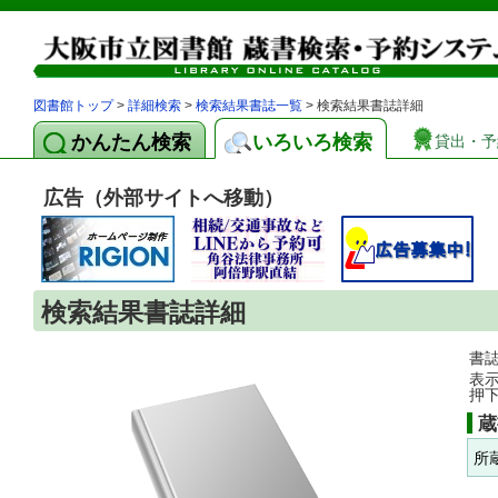
図書館トップ
>
詳細検索
>
検索結果書誌一覧
> 検索結果書誌詳細
かんたん検索
いろいろ検索
貸出・予
広告（外部サイトへ移動）
検索結果書誌詳細
書
表
押
蔵
所