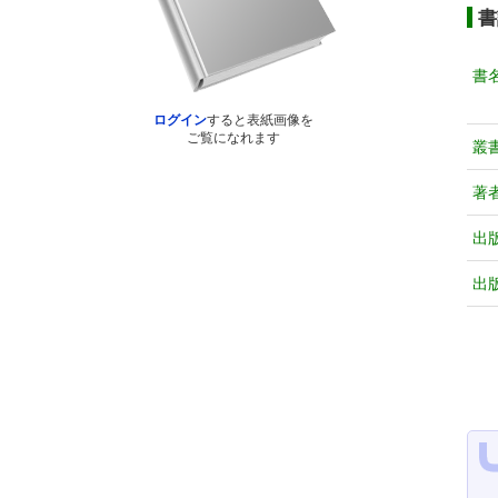
書
書
ログイン
すると表紙画像を
ご覧になれます
叢
著
出
出