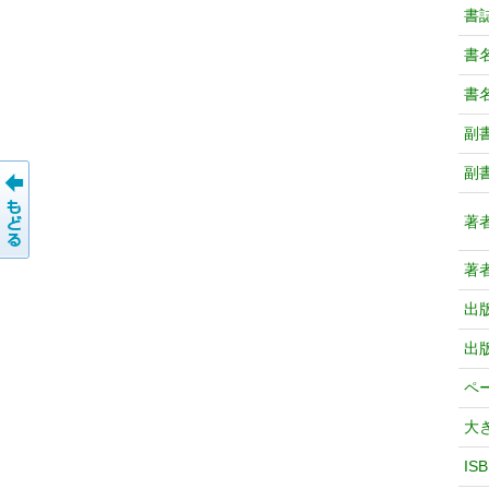
書
書
書
副
副
著
著
出
出
ペ
大
IS