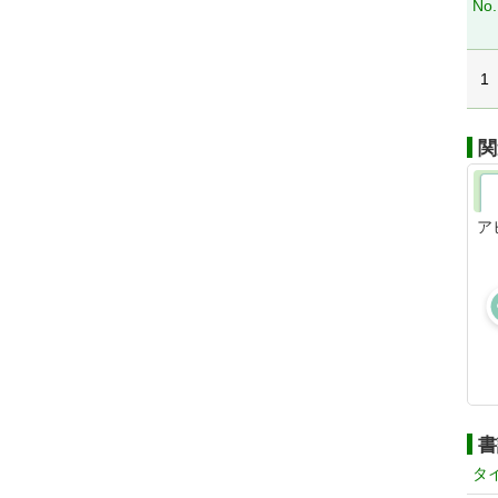
No.
1
関
ア
書
タ