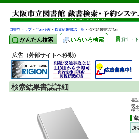
図書館トップ
>
詳細検索
>
検索結果書誌一覧
> 検索結果書誌詳細
かんたん検索
いろいろ検索
貸出・予
広告（外部サイトへ移動）
検索結果書誌詳細
書
表
押
蔵
所