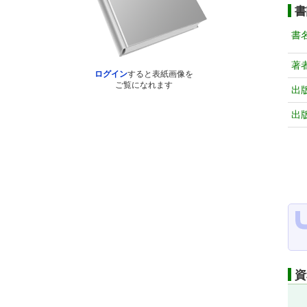
書
書
著
ログイン
すると表紙画像を
ご覧になれます
出
出
資