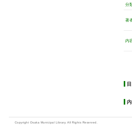
分
著
内
目
内
Copyright Osaka Municipal Library. All Rights Reserved.