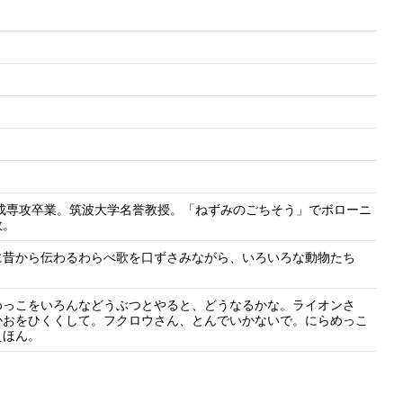
構成専攻卒業。筑波大学名誉教授。「ねずみのごちそう」でボローニ
数。
に昔から伝わるわらべ歌を口ずさみながら、いろいろな動物たち
めっこをいろんなどうぶつとやると、どうなるかな。ライオンさ
かおをひくくして。フクロウさん、とんでいかないで。にらめっこ
えほん。