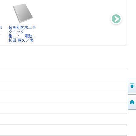
リ
超画期的木工テ
ABCの本 ：
ルーター&トリ
おおかみと七ひ
クニック
あなたがつくる
マーで本格木
きの子や
著
集 ： 電動…
AB…
工 ： …
ぎ ： 「グ…
杉田 豊久／著
杉田 豊／作
太巻 隆信／著・
グリム／[原作]
…
…