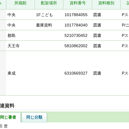
o.
所蔵館
配架場所
資料番号
資料種別
1
中央
1Fこども
1017884055
図書
Pス
2
中央
書庫資料
1017784040
図書
P/
3
都島
5210730452
図書
Pス
4
天王寺
5810862002
図書
Pス
5
東成
6310669327
図書
Pス
連資料
同じ著者
同じ分類
田 豊