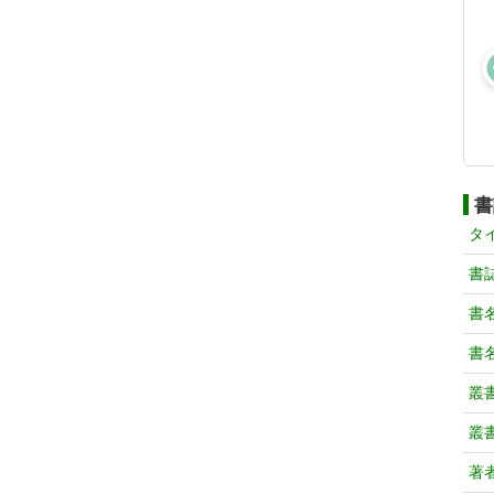
書
タ
書
書
書
叢
叢
著