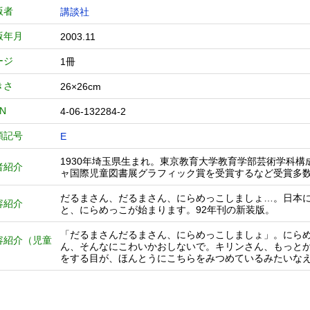
版者
講談社
版年月
2003.11
ージ
1冊
きさ
26×26cm
BN
4-06-132284-2
類記号
E
1930年埼玉県生まれ。東京教育大学教育学部芸術学科
者紹介
ャ国際児童図書展グラフィック賞を受賞するなど受賞多
だるまさん、だるまさん、にらめっこしましょ…。日本
容紹介
と、にらめっこが始まります。92年刊の新装版。
「だるまさんだるまさん、にらめっこしましょ」。にら
容紹介（児童
ん、そんなにこわいかおしないで。キリンさん、もっと
）
をする目が、ほんとうにこちらをみつめているみたいな