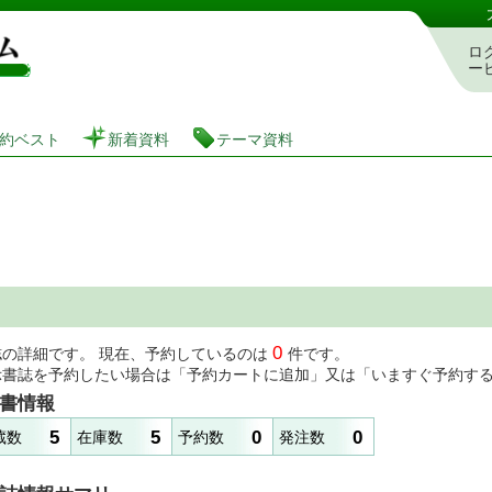
図書館 蔵書検索・予約システム
ロ
ー
約ベスト
新着資料
テーマ資料
0
誌の詳細です。 現在、予約しているのは
件です。
示書誌を予約したい場合は「予約カートに追加」又は「いますぐ予約す
書情報
5
5
0
0
蔵数
在庫数
予約数
発注数