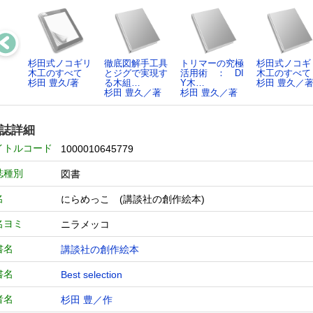
杉田式ノコギリ
徹底図解手工具
トリマーの究極
杉田式ノコギ
木工のすべて
とジグで実現す
活用術 ： DI
木工のすべて
杉田 豊久/著
る木組…
Y木…
杉田 豊久／
杉田 豊久／著
杉田 豊久／著
誌詳細
イトルコード
1000010645779
誌種別
図書
名
にらめっこ (講談社の創作絵本)
名ヨミ
ニラメッコ
書名
講談社の創作絵本
書名
Best selection
者名
杉田 豊／作