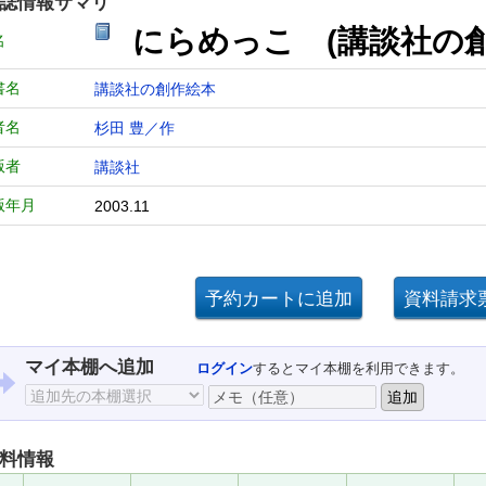
誌情報サマリ
にらめっこ (講談社の創
名
書名
講談社の創作絵本
者名
杉田 豊／作
版者
講談社
版年月
2003.11
マイ本棚へ追加
ログイン
するとマイ本棚を利用できます。
料情報