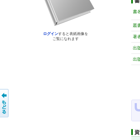
書
書
叢
ログイン
すると表紙画像を
著
ご覧になれます
出
出
資