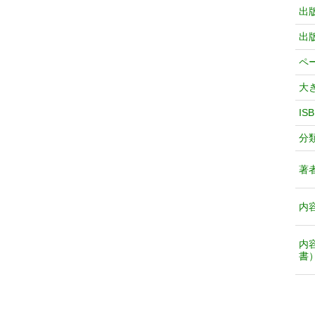
出
出
ペ
大
IS
分
著
内
内
書