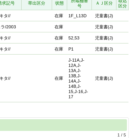
所蔵棚番
取込
請求記号
帯出区分
状態
ＡＪ区分
号
区分
キタ//
在庫
1F_L13D
児童書(J)
ニラ/2003
在庫
児童書(J)
キタ//
在庫
52,53
児童書(J)
キタ//
在庫
P1
児童書(J)
J-11A,J-
12A,J-
13A,J-
13B,J-
キタ//
在庫
児童書(J)
14A,J-
14B,J-
15,J-16,J-
17
1
/
5