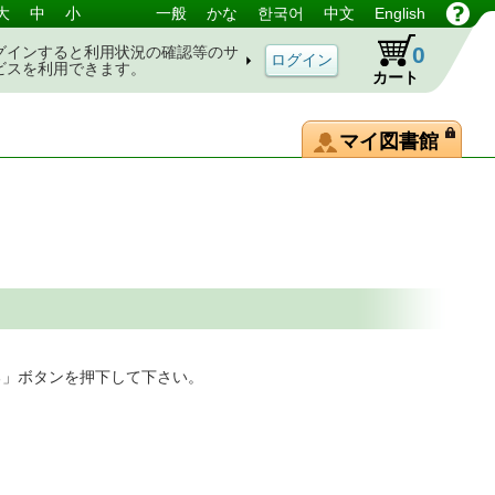
大
中
小
一般
かな
한국어
中文
English
0
グインすると利用状況の確認等のサ
ビスを利用できます。
カート
マイ図書館
る」ボタンを押下して下さい。