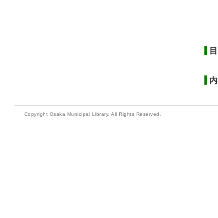
目
内
Copyright Osaka Municipal Library. All Rights Reserved.