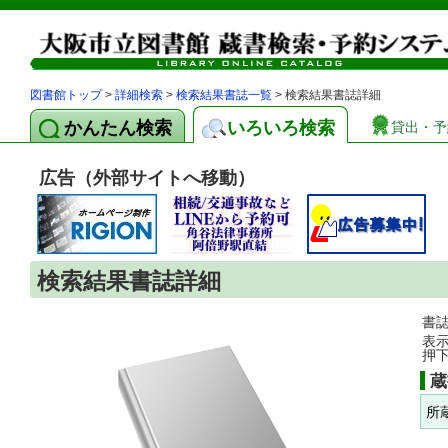
図書館トップ
>
詳細検索
>
検索結果書誌一覧
> 検索結果書誌詳細
かんたん検索
いろいろ検索
貸出・予
広告（外部サイトへ移動）
検索結果書誌詳細
書
表
押
蔵
所