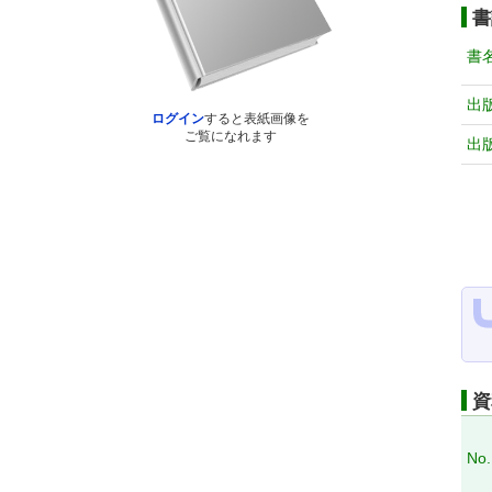
書
書
出
ログイン
すると表紙画像を
ご覧になれます
出
資
No.