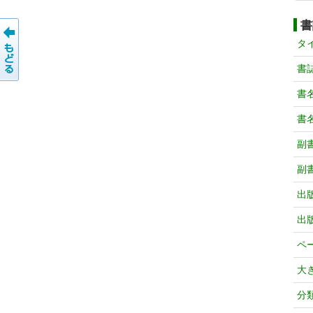
書
タ
書
書
書
副
副
出
出
ペ
大
分