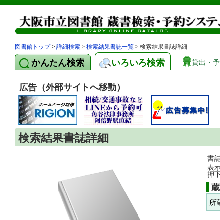
図書館トップ
>
詳細検索
>
検索結果書誌一覧
> 検索結果書誌詳細
かんたん検索
いろいろ検索
貸出・予
広告（外部サイトへ移動）
検索結果書誌詳細
書
表
押
蔵
所