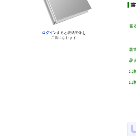
書
書
ログイン
すると表紙画像を
ご覧になれます
叢
著
出
出