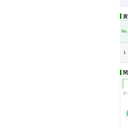
資
No.
1
関
ジ