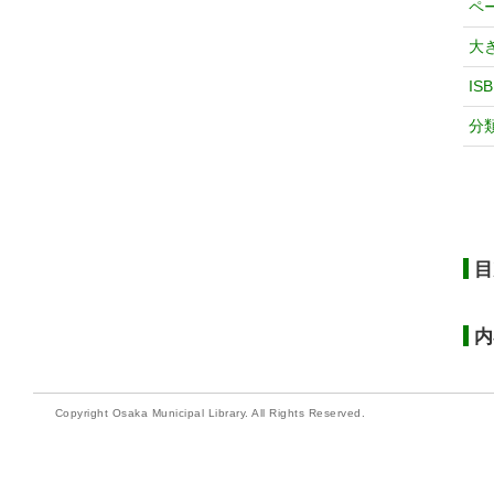
ペ
大
IS
分
目
内
Copyright Osaka Municipal Library. All Rights Reserved.