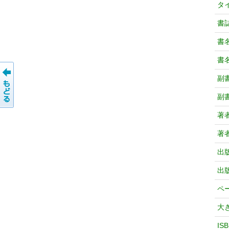
タ
書
書
書
副
副
著
著
出
出
ペ
大
IS