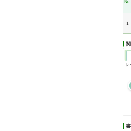
No.
1
関
レ
書