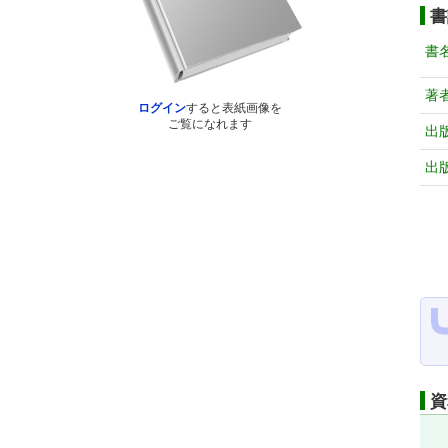
書
書
著
ログイン
すると表紙画像を
ご覧になれます
出
出
資