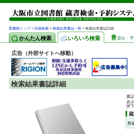
図書館トップ
>
詳細検索
>
検索結果書誌一覧
> 検索結果書誌詳細
かんたん検索
いろいろ検索
貸出・予
広告（外部サイトへ移動）
検索結果書誌詳細
書
表
押
蔵
所