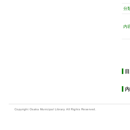
分
内
目
内
Copyright Osaka Municipal Library. All Rights Reserved.