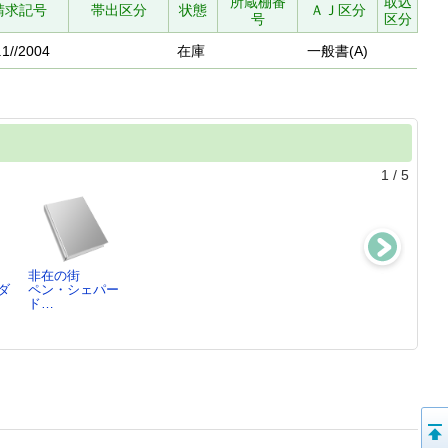
所蔵棚番
取込
請求記号
帯出区分
状態
ＡＪ区分
号
区分
.1//2004
在庫
一般書(A)
1
/
5
非在の街
失われた古代文
思考のトラッ
死に山 ： 世
ダ
ペン・シェパー
明 ： 歴史に
プ ： 認知バ
界一不気味な遭
ド…
消えた…
イアスを…
難事故…
フィリップ・マ
デイヴィッド・
ドニー・アイカ
テ…
マ…
ー…