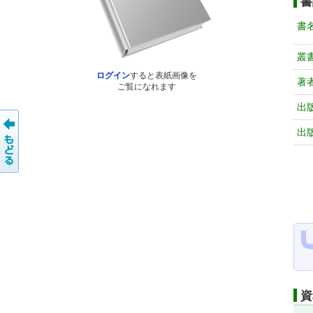
書
書
叢
ログイン
すると表紙画像を
著
ご覧になれます
出
出
資