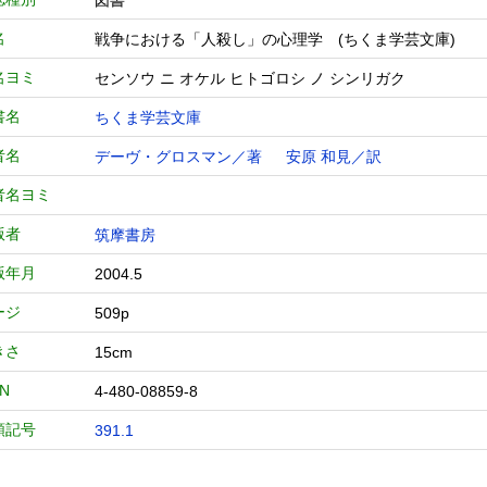
図書
名
戦争における「人殺し」の心理学 (ちくま学芸文庫)
名ヨミ
センソウ ニ オケル ヒトゴロシ ノ シンリガク
書名
ちくま学芸文庫
者名
デーヴ・グロスマン／著
安原 和見／訳
者名ヨミ
版者
筑摩書房
版年月
2004.5
ージ
509p
きさ
15cm
BN
4-480-08859-8
類記号
391.1