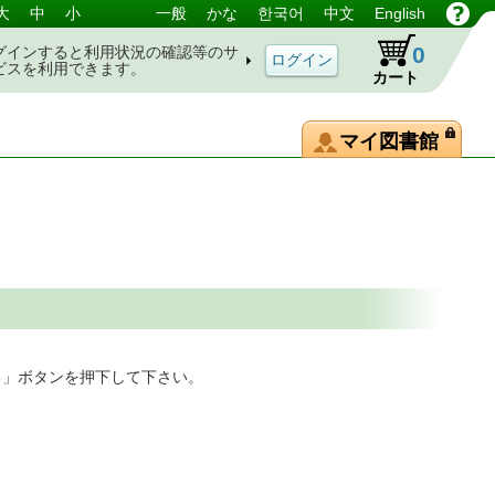
大
中
小
一般
かな
한국어
中文
English
0
グインすると利用状況の確認等のサ
ビスを利用できます。
カート
マイ図書館
る」ボタンを押下して下さい。