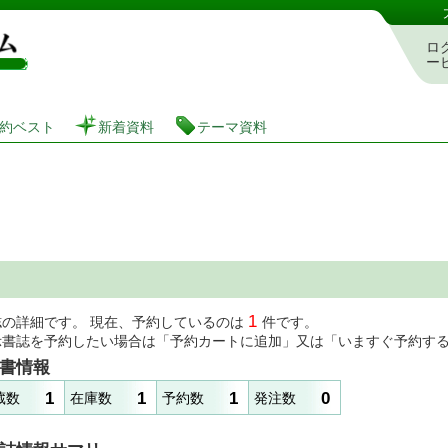
図書館 蔵書検索・予約システム
ロ
ー
約ベスト
新着資料
テーマ資料
1
誌の詳細です。 現在、予約しているのは
件です。
示書誌を予約したい場合は「予約カートに追加」又は「いますぐ予約す
書情報
1
1
1
0
蔵数
在庫数
予約数
発注数