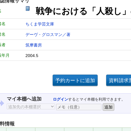
誌情報サマリ
戦争における「人殺し」
名
書名
ちくま学芸文庫
者名
デーヴ・グロスマン／著
版者
筑摩書房
版年月
2004.5
マイ本棚へ追加
ログイン
するとマイ本棚を利用できます。
料情報