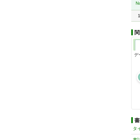
N
関
デ
書
タ
書