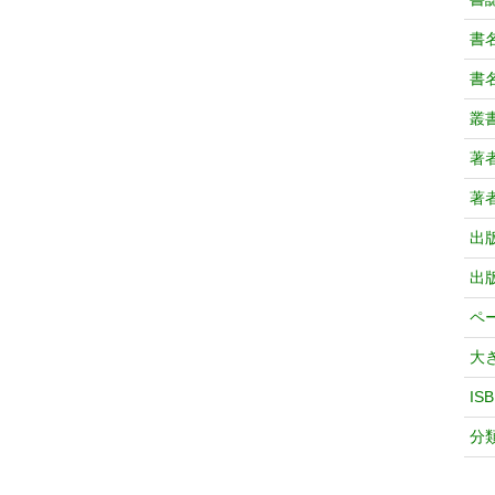
書
書
叢
著
著
出
出
ペ
大
IS
分