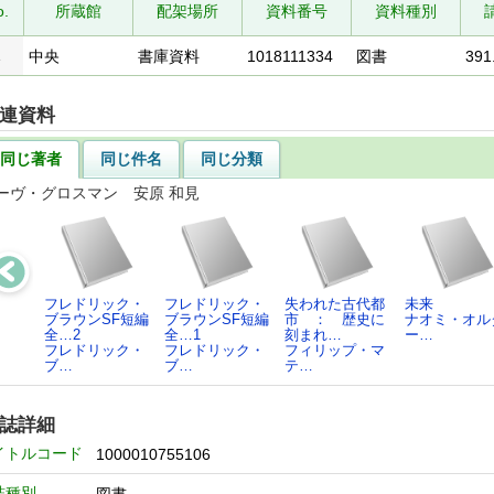
o.
所蔵館
配架場所
資料番号
資料種別
1
中央
書庫資料
1018111334
図書
391
連資料
同じ著者
同じ件名
同じ分類
ーヴ・グロスマン 安原 和見
フレドリック・
フレドリック・
失われた古代都
未来
ブラウンSF短編
ブラウンSF短編
市 ： 歴史に
ナオミ・オル
全…2
全…1
刻まれ…
ー…
フレドリック・
フレドリック・
フィリップ・マ
ブ…
ブ…
テ…
誌詳細
イトルコード
1000010755106
誌種別