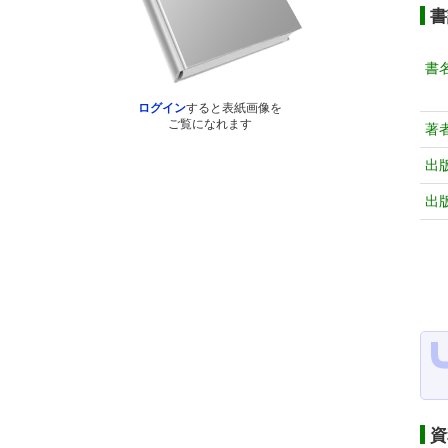
書
書
ログイン
すると表紙画像を
ご覧になれます
著
出
出
資