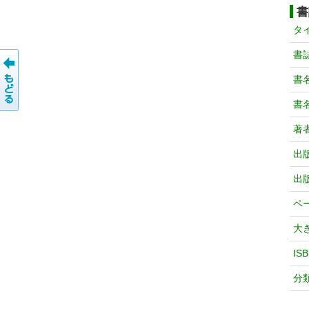
書
タ
書
書
書
著
出
出
ペ
大
IS
分