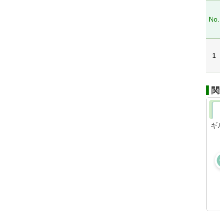
No.
1
関
ギ