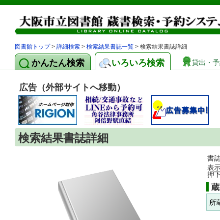
図書館トップ
>
詳細検索
>
検索結果書誌一覧
> 検索結果書誌詳細
かんたん検索
いろいろ検索
貸出・予
広告（外部サイトへ移動）
検索結果書誌詳細
書
表
押
蔵
所