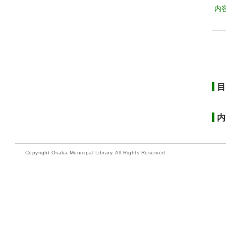
内
目
内
Copyright Osaka Municipal Library. All Rights Reserved.