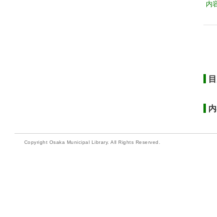
内
目
内
Copyright Osaka Municipal Library. All Rights Reserved.