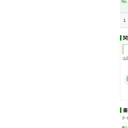
No.
1
関
山
書
タ