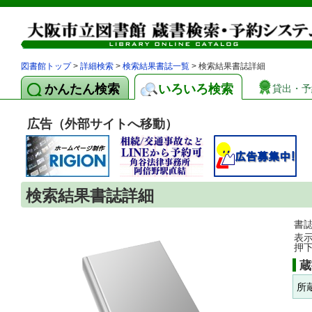
図書館トップ
>
詳細検索
>
検索結果書誌一覧
> 検索結果書誌詳細
かんたん検索
いろいろ検索
貸出・予
広告（外部サイトへ移動）
検索結果書誌詳細
書
表
押
蔵
所