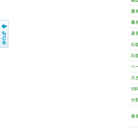
書
書
書
著
出
出
ペ
大
IS
分
著