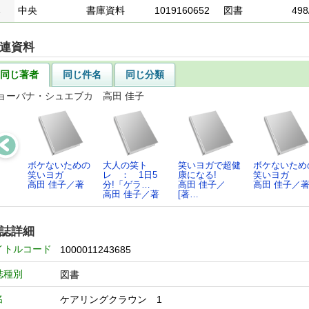
1
中央
書庫資料
1019160652
図書
498
連資料
同じ著者
同じ件名
同じ分類
ョーバナ・シュエブカ 高田 佳子
ボケないための
大人の笑ト
笑いヨガで超健
ボケないため
笑いヨガ
レ ： 1日5
康になる!
笑いヨガ
高田 佳子／著
分!「ゲラ…
高田 佳子／
高田 佳子／
高田 佳子／著
[著…
誌詳細
イトルコード
1000011243685
誌種別
図書
名
ケアリングクラウン 1