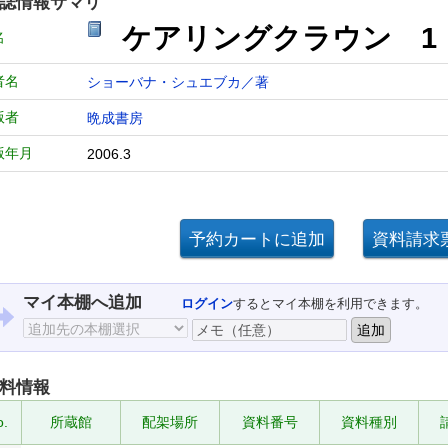
誌情報サマリ
ケアリングクラウン 1
名
者名
ショーバナ・シュエブカ／著
版者
晩成書房
版年月
2006.3
マイ本棚へ追加
ログイン
するとマイ本棚を利用できます。
料情報
o.
所蔵館
配架場所
資料番号
資料種別