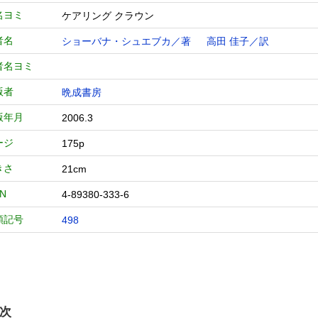
名ヨミ
ケアリング クラウン
者名
ショーバナ・シュエブカ／著
高田 佳子／訳
者名ヨミ
版者
晩成書房
版年月
2006.3
ージ
175p
きさ
21cm
BN
4-89380-333-6
類記号
498
次