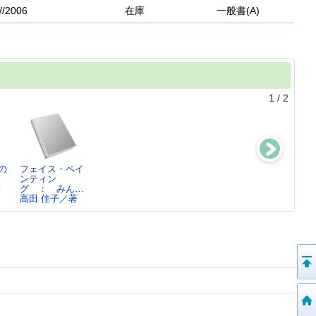
//2006
在庫
一般書(A)
1
/
2
の
フェイス・ペイ
風船(バルーン)
風船(バルーン)
ファンタジー・
ンティン
でつくろう!フラ
でつくろう!たの
バルーン ：
著
グ ： みん…
ワ…
し…
かんた…
高田 佳子／著
高田 佳子／著
高田 佳子／著
高田 佳子／著