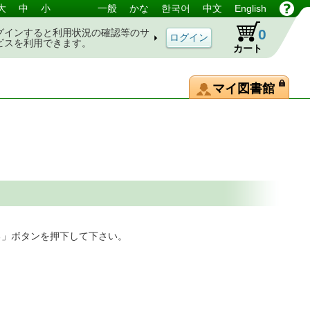
大
中
小
一般
かな
한국어
中文
English
0
グインすると利用状況の確認等のサ
ビスを利用できます。
カート
マイ図書館
る」ボタンを押下して下さい。