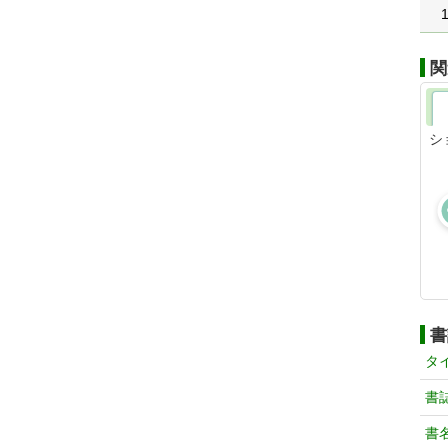
関
シ
書
タ
書
書