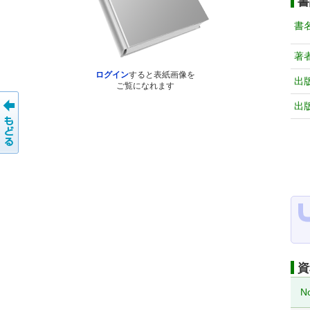
書
書
著
ログイン
すると表紙画像を
出
ご覧になれます
出
資
N