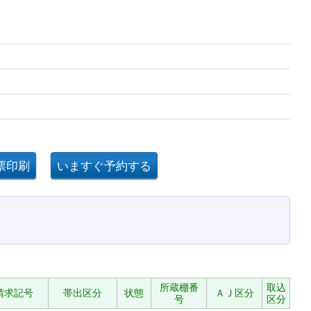
所蔵棚番
取込
請求記号
帯出区分
状態
ＡＪ区分
号
区分