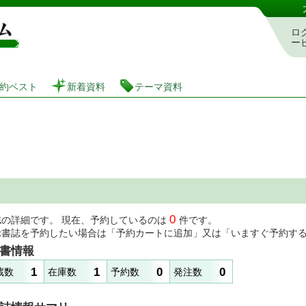
図書館 蔵書検索・予約システム
ロ
ー
約ベスト
新着資料
テーマ資料
0
誌の詳細です。 現在、予約しているのは
件です。
示書誌を予約したい場合は「予約カートに追加」又は「いますぐ予約す
書情報
1
1
0
0
蔵数
在庫数
予約数
発注数