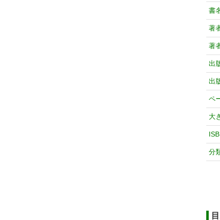
書
著
著
出
出
ペ
大
IS
分
目