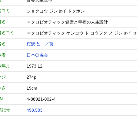
食養人生読本
名ヨミ
ショクヨウ ジンセイ ドクホン
書名
マクロビオティック健康と幸福の人生設計
書名ヨミ
マクロビオティック ケンコウ ト コウフク ノ ジンセイ 
者名
桜沢 如一／著
版者
日本CI協会
版年月
1973.12
ージ
274p
きさ
19cm
BN
4-88921-002-4
類記号
498.583