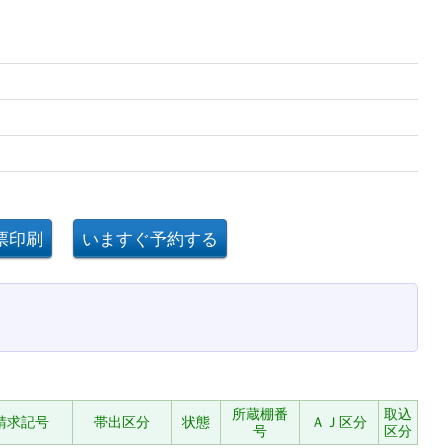
所蔵棚番
取込
請求記号
帯出区分
状態
ＡＪ区分
号
区分