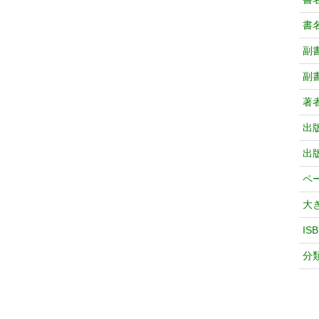
書
副
副
著
出
出
ペ
大
IS
分