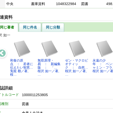
中央
書庫資料
1048322984
図書
498
連資料
同じ著者
同じ件名
同じ分類
沢 如一
和食の原
無双原理・
ゼン・マクロビ
永遠の少
点 ： 若者に
易 ： 新編集
オティッ
年 ： ベン
伝えたい智恵…
版 ： 「…
ク ： 自然…
ャミン・フラ
兎龍 都／著,
桜沢 如一／著,
桜沢 如一／著,
桜沢 如一／
桜…
…
…
誌詳細
イトルコード
1000011253805
誌種別
図書
名