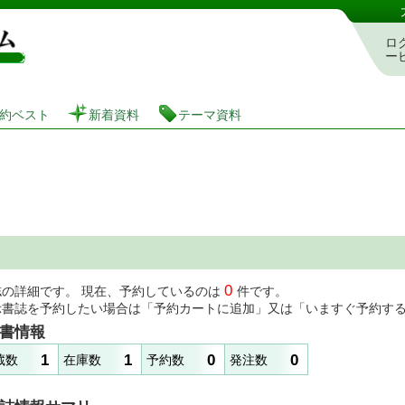
図書館 蔵書検索・予約システム
ロ
ー
約ベスト
新着資料
テーマ資料
0
誌の詳細です。 現在、予約しているのは
件です。
示書誌を予約したい場合は「予約カートに追加」又は「いますぐ予約す
書情報
1
1
0
0
蔵数
在庫数
予約数
発注数