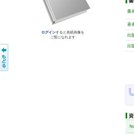
書
書
著
ログイン
すると表紙画像を
出
ご覧になれます
出
資
No