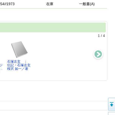
.54//1973
在庫
一般書(A)
1
/
4
石塚左玄 ：
マクロビオティ
バイキンの国探
宇宙の秩
ジ
伝記・石塚左玄
ックで解き明か
険 ： 一生病
序 ： 自然・
…
桜沢 如一／著
す道(…
気にか…
人間・精神・…
著
桜沢 如一／著,
桜沢 如一/著,…
桜沢 如一／著
…