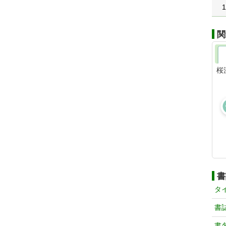
1
関
桜
書
タ
書
書