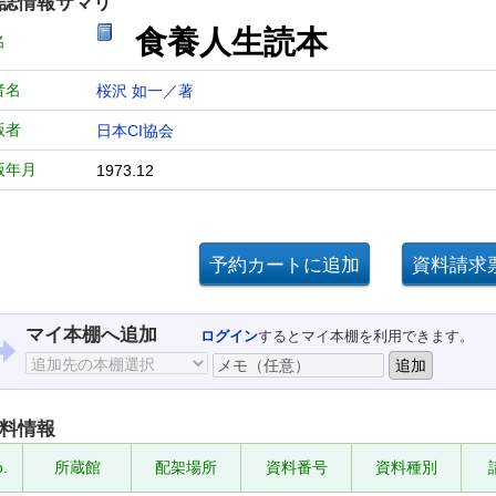
誌情報サマリ
食養人生読本
名
者名
桜沢 如一／著
版者
日本CI協会
版年月
1973.12
マイ本棚へ追加
ログイン
するとマイ本棚を利用できます。
料情報
.
所蔵館
配架場所
資料番号
資料種別