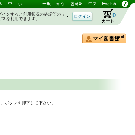
大
中
小
一般
かな
한국어
中文
English
0
グインすると利用状況の確認等のサ
ビスを利用できます。
カート
マイ図書館
る」ボタンを押下して下さい。