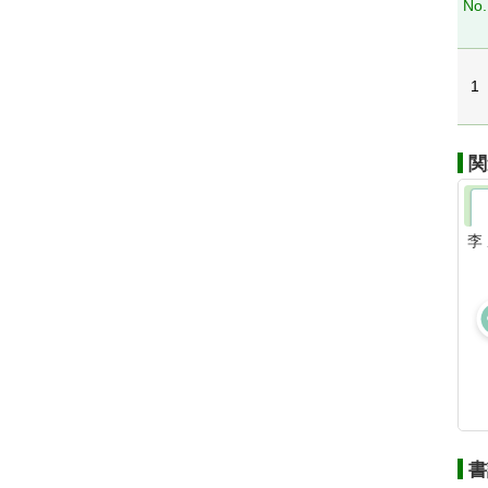
No.
1
関
李
書