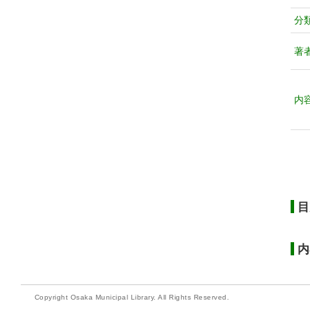
分
著
内
目
内
Copyright Osaka Municipal Library. All Rights Reserved.