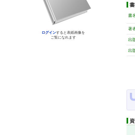
書
書
著
ログイン
すると表紙画像を
ご覧になれます
出
出
資