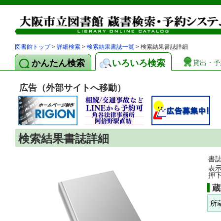
図書館トップ
>
詳細検索
>
検索結果書誌一覧
> 検索結果書誌詳細
かんたん検索
いろいろ検索
貸出・予
広告（外部サイトへ移動）
検索結果書誌詳細
書
表
押
蔵
所