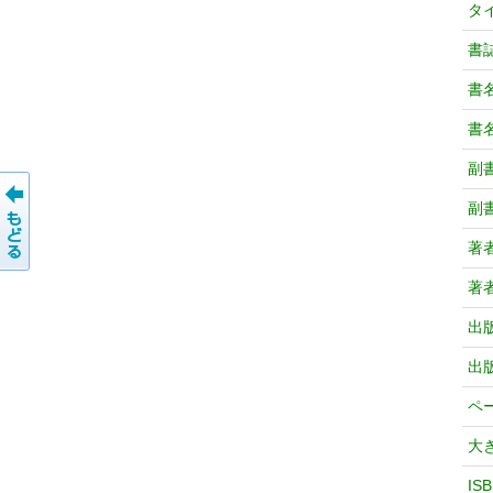
タ
書
書
書
副
副
著
著
出
出
ペ
大
IS