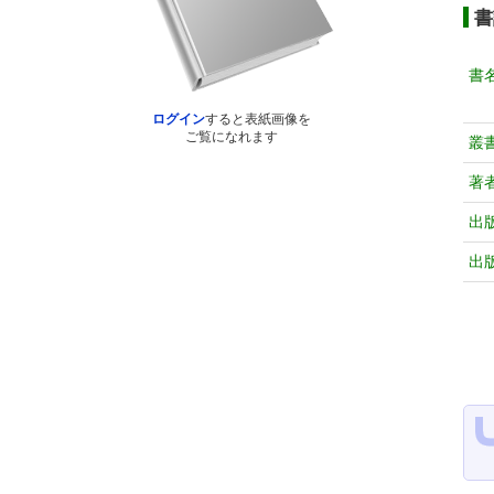
書
書
ログイン
すると表紙画像を
ご覧になれます
叢
著
出
出