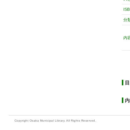
IS
分
内
目
内
Copyright Osaka Municipal Library. All Rights Reserved.