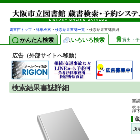
図書館トップ
>
詳細検索
>
検索結果書誌一覧
> 検索結果書誌詳細
かんたん検索
いろいろ検索
貸出・予
広告（外部サイトへ移動）
検索結果書誌詳細
書
表
押
蔵
所