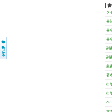
書
タ
書
書
書
副
副
叢
著
出
出
ペ
大