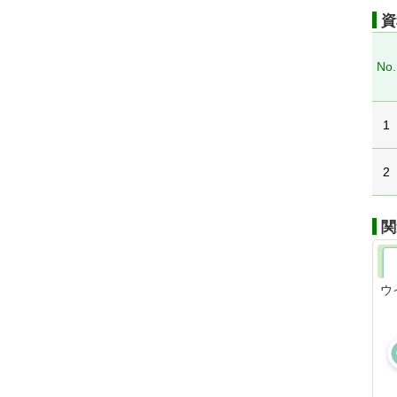
資
No.
1
2
関
ウ