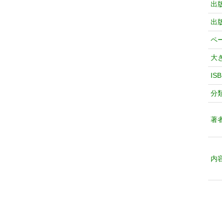
出
出
ペ
大
IS
分
著
内