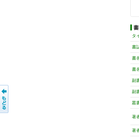
書
タ
書
書
書
副
副
叢
著
著