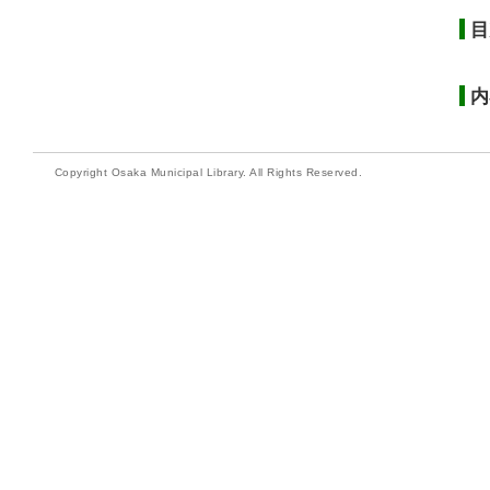
目
内
Copyright Osaka Municipal Library. All Rights Reserved.