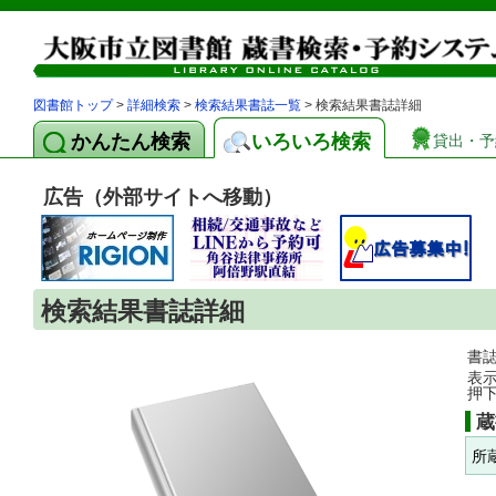
図書館トップ
>
詳細検索
>
検索結果書誌一覧
> 検索結果書誌詳細
かんたん検索
いろいろ検索
貸出・予
広告（外部サイトへ移動）
検索結果書誌詳細
書
表
押
蔵
所