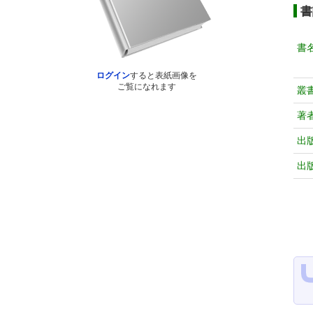
書
書
ログイン
すると表紙画像を
ご覧になれます
叢
著
出
出