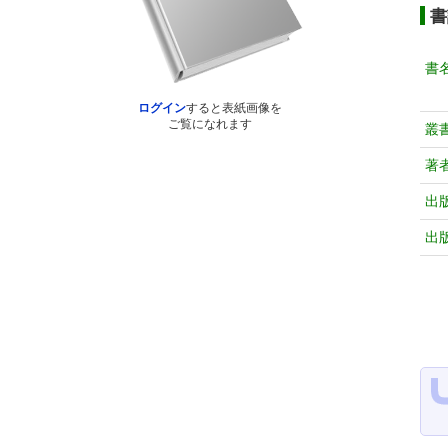
書
書
ログイン
すると表紙画像を
ご覧になれます
叢
著
出
出