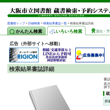
図書館トップ
>
詳細検索
>
検索結果書誌一覧
> 検索結果書誌詳細
かんたん検索
いろいろ検索
貸出・予
広告（外部サイトへ移動）
検索結果書誌詳細
書
表
押
蔵
所