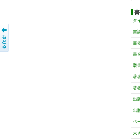
書
タ
書
書
書
叢
著
著
出
出
ペ
大