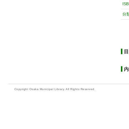
IS
分
目
内
Copyright Osaka Municipal Library. All Rights Reserved.