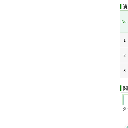
資
No.
1
2
3
関
ダ