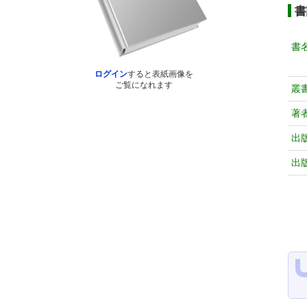
書
書
ログイン
すると表紙画像を
ご覧になれます
叢
著
出
出