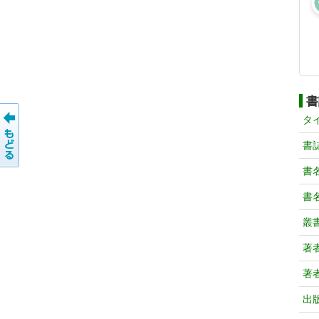
書
タ
書
書
書
叢
著
著
出