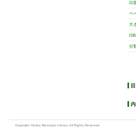
出
ペ
大
IS
分
目
内
Copyright Osaka Municipal Library. All Rights Reserved.