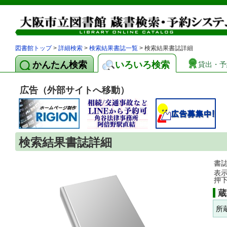
図書館トップ
>
詳細検索
>
検索結果書誌一覧
> 検索結果書誌詳細
かんたん検索
いろいろ検索
貸出・予
広告（外部サイトへ移動）
検索結果書誌詳細
書
表
押
蔵
所