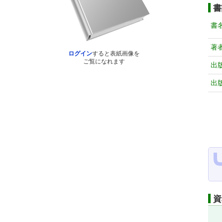
書
書
著
ログイン
すると表紙画像を
ご覧になれます
出
出
資