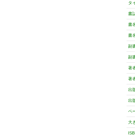
タ
書
書
書
副
副
著
著
出
出
ペ
大
IS