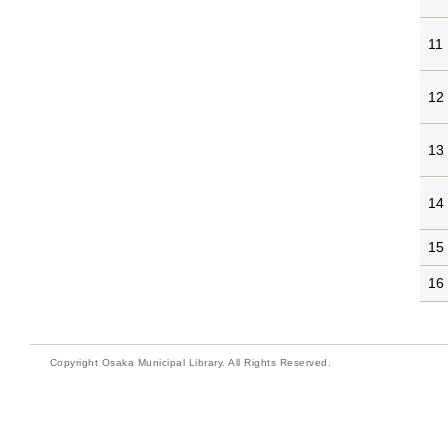
11
12
13
14
15
16
Copyright Osaka Municipal Library. All Rights Reserved.