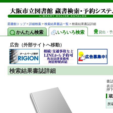
図書館トップ
>
詳細検索
>
検索結果書誌一覧
> 検索結果書誌詳細
かんたん検索
いろいろ検索
貸出・予
広告（外部サイトへ移動）
検索結果書誌詳細
書
表
押
蔵
所