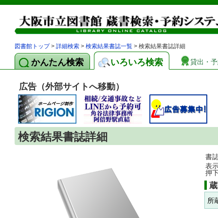
図書館トップ
>
詳細検索
>
検索結果書誌一覧
> 検索結果書誌詳細
かんたん検索
いろいろ検索
貸出・予
広告（外部サイトへ移動）
検索結果書誌詳細
書
表
押
蔵
所