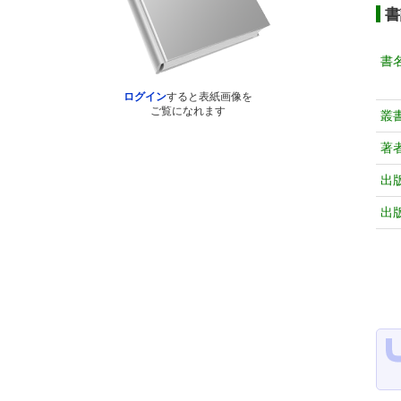
書
書
ログイン
すると表紙画像を
ご覧になれます
叢
著
出
出