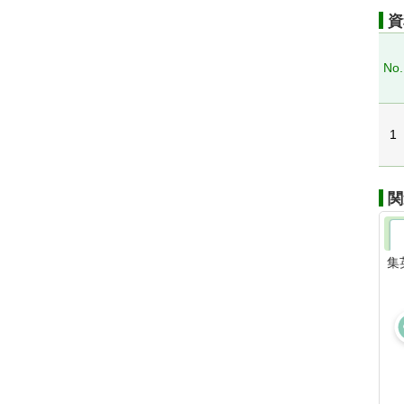
資
No.
1
関
集