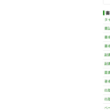
書
タ
書
書
書
副
副
叢
著
出
出
ペ