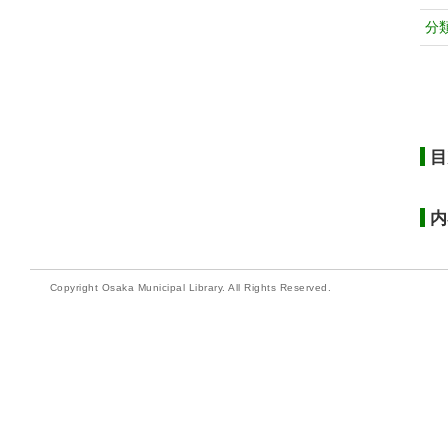
分
目
内
Copyright Osaka Municipal Library. All Rights Reserved.