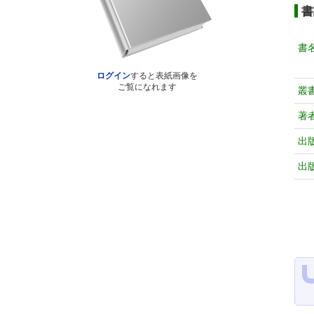
書
書
ログイン
すると表紙画像を
ご覧になれます
叢
著
出
出