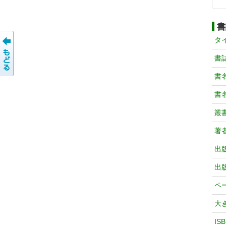
書
タ
書
書
書
叢
著
出
出
ペ
大
IS