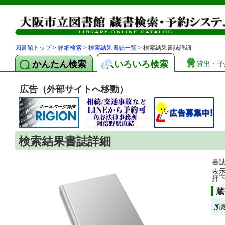
図書館トップ
>
詳細検索
>
検索結果書誌一覧
> 検索結果書誌詳細
かんたん検索
いろいろ検索
貸出・予
広告（外部サイトへ移動）
検索結果書誌詳細
書
表
押
蔵
所