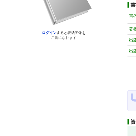
書
書
著
ログイン
すると表紙画像を
ご覧になれます
出
出
資