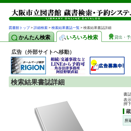
図書館トップ
>
詳細検索
>
検索結果書誌一覧
> 検索結果書誌詳細
かんたん検索
いろいろ検索
貸出・予
広告（外部サイトへ移動）
検索結果書誌詳細
書
表
押
蔵
所