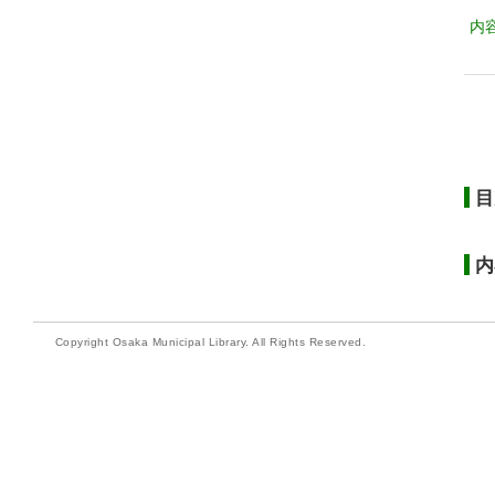
内
目
内
Copyright Osaka Municipal Library. All Rights Reserved.