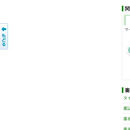
関
マ
書
タ
書
書
書