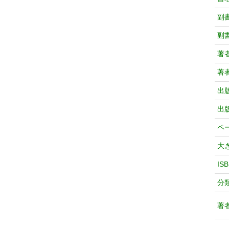
副
副
著
著
出
出
ペ
大
IS
分
著