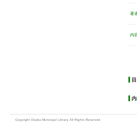
著
内
目
内
Copyright Osaka Municipal Library. All Rights Reserved.