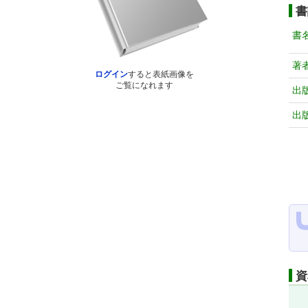
書
書
著
ログイン
すると表紙画像を
ご覧になれます
出
出
資