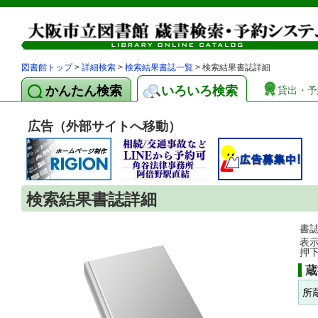
図書館トップ
>
詳細検索
>
検索結果書誌一覧
> 検索結果書誌詳細
かんたん検索
いろいろ検索
貸出・予
広告（外部サイトへ移動）
検索結果書誌詳細
書
表
押
蔵
所