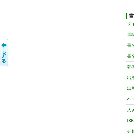
書
タ
書
書
書
著
出
出
ペ
大
IS
分