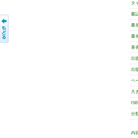
タ
書
書
書
著
出
出
ペ
大
IS
分
内