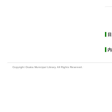
目
内
Copyright Osaka Municipal Library. All Rights Reserved.