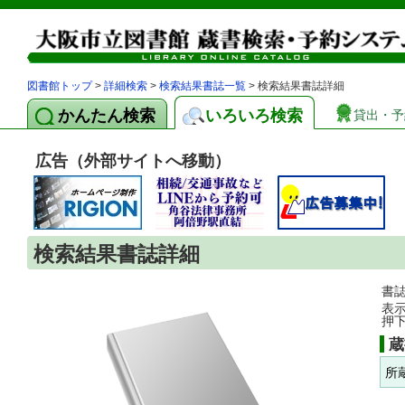
図書館トップ
>
詳細検索
>
検索結果書誌一覧
> 検索結果書誌詳細
かんたん検索
いろいろ検索
貸出・予
広告（外部サイトへ移動）
検索結果書誌詳細
書
表
押
蔵
所