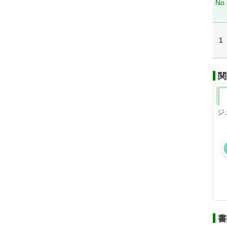
No.
1
関
ジ
書