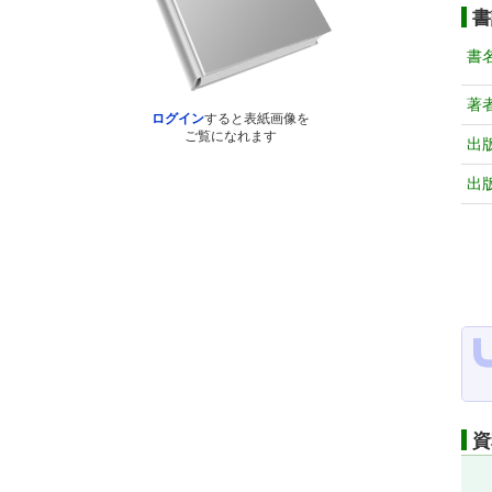
書
書
著
ログイン
すると表紙画像を
ご覧になれます
出
出
資